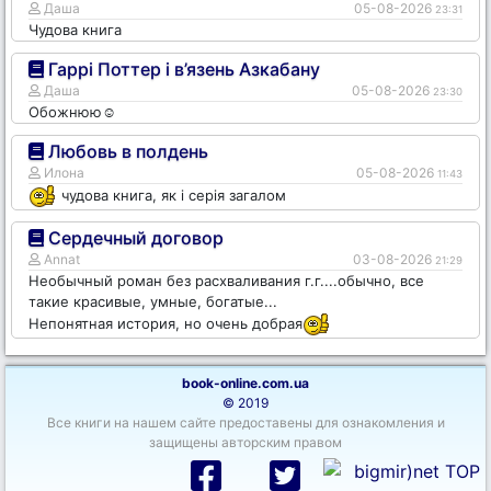
Даша
05-08-2026
23:31
Чудова книга
Гаррі Поттер і в’язень Азкабану
Даша
05-08-2026
23:30
Обожнюю☺️
Любовь в полдень
Илона
05-08-2026
11:43
чудова книга, як і серія загалом
Сердечный договор
Annat
03-08-2026
21:29
Необычный роман без расхваливания г.г....обычно, все
такие красивые, умные, богатые...
Непонятная история, но очень добрая
book-online.com.ua
© 2019
Все книги на нашем сайте предоставены для ознакомления и
защищены авторским правом