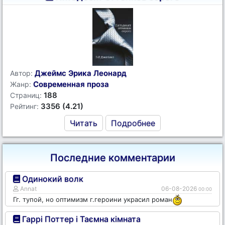
Джеймс Эрика Леонард
Автор:
Современная проза
Жанр:
188
Страниц:
3356 (4.21)
Рейтинг:
Читать
Подробнее
Последние комментарии
Одинокий волк
Annat
06-08-2026
00:00
Гг. тупой, но оптимизм г.героини украсил роман
Гаррі Поттер і Таємна кімната