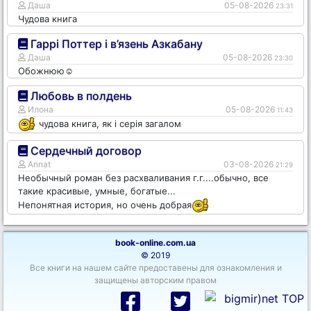
Даша
05-08-2026
23:31
Чудова книга
Гаррі Поттер і в’язень Азкабану
Даша
05-08-2026
23:30
Обожнюю☺️
Любовь в полдень
Илона
05-08-2026
11:43
чудова книга, як і серія загалом
Сердечный договор
Annat
03-08-2026
21:29
Необычный роман без расхваливания г.г....обычно, все
такие красивые, умные, богатые...
Непонятная история, но очень добрая
book-online.com.ua
© 2019
Все книги на нашем сайте предоставены для ознакомления и
защищены авторским правом