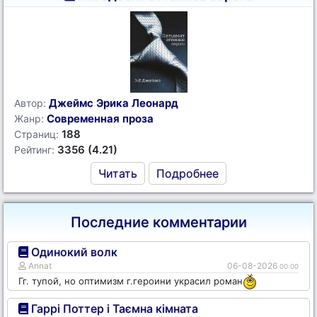
Джеймс Эрика Леонард
Автор:
Современная проза
Жанр:
188
Страниц:
3356 (4.21)
Рейтинг:
Читать
Подробнее
Последние комментарии
Одинокий волк
Annat
06-08-2026
00:00
Гг. тупой, но оптимизм г.героини украсил роман
Гаррі Поттер і Таємна кімната