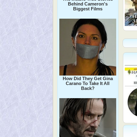
Behind Cameron's
Biggest Films
How Did They Get Gina
Carano To Take It All
Back?