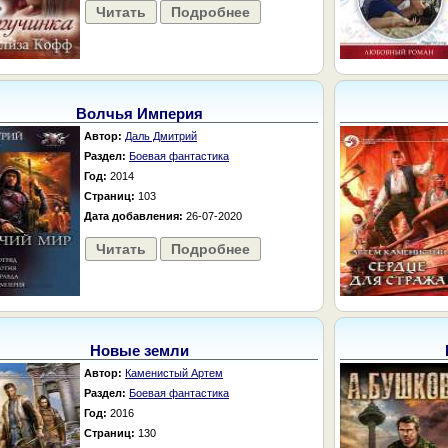
Читать
Подробнее
Волчья Империя
Автор:
Даль Дмитрий
Раздел:
Боевая фантастика
Год:
2014
Страниц:
103
Дата добавления:
26-07-2020
Читать
Подробнее
Новые земли
Автор:
Каменистый Артем
Раздел:
Боевая фантастика
Год:
2016
Страниц:
130