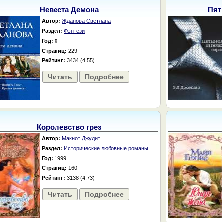
Невеста Демона
Пят
Автор:
Жданова Светлана
Раздел:
Фэнтези
Год:
0
Страниц:
229
Рейтинг:
3434 (4.55)
Читать
Подробнее
Королевство грез
Автор:
Макнот Джудит
Раздел:
Исторические любовные романы
Год:
1999
Страниц:
160
Рейтинг:
3138 (4.73)
Читать
Подробнее