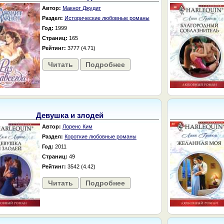
Автор:
Макнот Джудит
Раздел:
Исторические любовные романы
Год:
1999
Страниц:
165
Рейтинг:
3777 (4.71)
Читать
Подробнее
Девушка и злодей
Автор:
Лоренс Ким
Раздел:
Короткие любовные романы
Год:
2011
Страниц:
49
Рейтинг:
3542 (4.42)
Читать
Подробнее