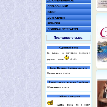
ДОКУМЕНТАЛЬНОЕ
СПРАВОЧНИКИ
ЮМОР
ДОМ, СЕМЬЯ
РЕЛИГИЯ
ДЕЛОВАЯ ЛИТЕРАТУРА
Последние отзывы
Одинокий волк
Гг. тупой, но оптимизм г.героини
украсил роман
>>>>>
Гаррі Поттер і Таємна кімната
Чудова книга
>>>>>
Гаррі Поттер і в’язень Азкабану
Обожнюю☺️
>>>>>
Любовь в полдень
чудова книга, як і серія