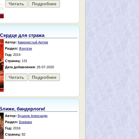
Читать
Подробнее
Сердце для стража
Автор:
Каменистый Артем
Раздел:
Фэнтези
Год:
2014
Страниц:
131
Дата добавления:
26-07-2020
Читать
Подробнее
Ближе, бандерлоги!
Автор:
Бушков Александр
Раздел:
Боевики
Год:
2016
Страниц:
82