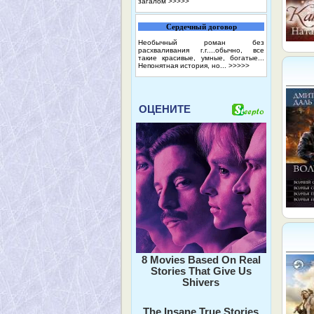
загалом
>>>>>
Сердечный договор
Необычный роман без
расхваливания г.г....обычно, все
такие красивые, умные, богатые...
Непонятная история, но...
>>>>>
ОЦЕНИТЕ
8 Movies Based On Real
Stories That Give Us
Shivers
The Insane True Stories