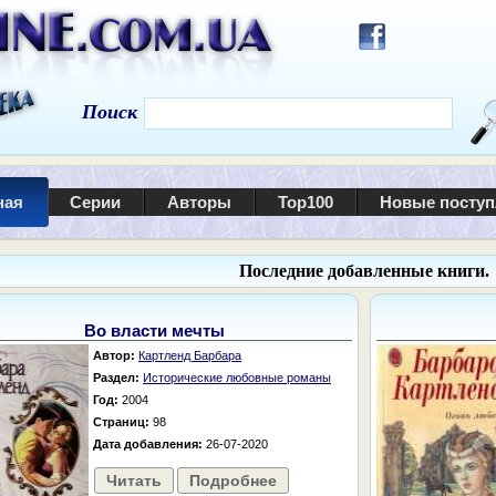
Поиск
ная
Серии
Авторы
Top100
Новые посту
Последние добавленные книги.
Во власти мечты
Автор:
Картленд Барбара
Раздел:
Исторические любовные романы
Год:
2004
Страниц:
98
Дата добавления:
26-07-2020
Читать
Подробнее