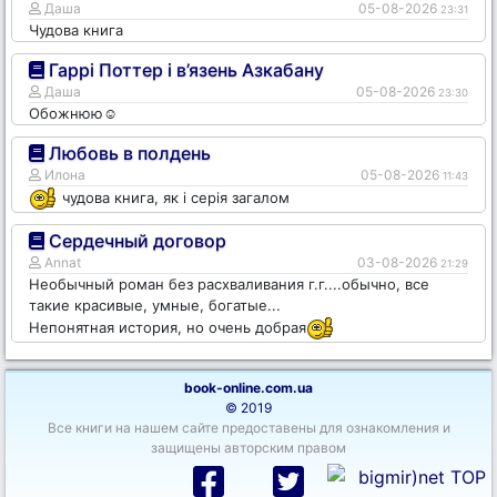
Даша
05-08-2026
23:31
Чудова книга
Гаррі Поттер і в’язень Азкабану
Даша
05-08-2026
23:30
Обожнюю☺️
Любовь в полдень
Илона
05-08-2026
11:43
чудова книга, як і серія загалом
Сердечный договор
Annat
03-08-2026
21:29
Необычный роман без расхваливания г.г....обычно, все
такие красивые, умные, богатые...
Непонятная история, но очень добрая
book-online.com.ua
© 2019
Все книги на нашем сайте предоставены для ознакомления и
защищены авторским правом