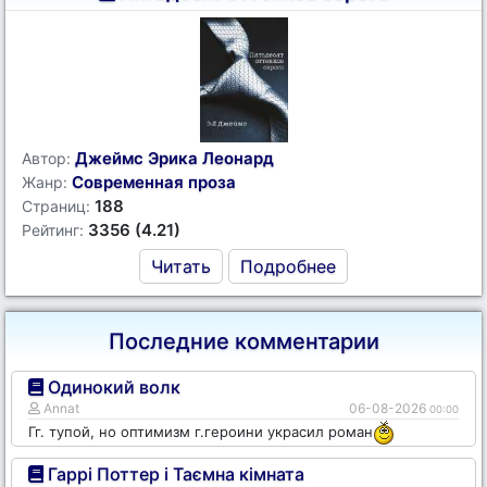
Джеймс Эрика Леонард
Автор:
Современная проза
Жанр:
188
Страниц:
3356 (4.21)
Рейтинг:
Читать
Подробнее
Последние комментарии
Одинокий волк
Annat
06-08-2026
00:00
Гг. тупой, но оптимизм г.героини украсил роман
Гаррі Поттер і Таємна кімната