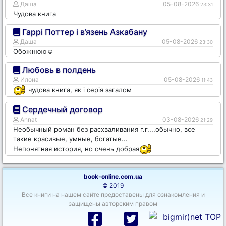
Даша
05-08-2026
23:31
Чудова книга
Гаррі Поттер і в’язень Азкабану
Даша
05-08-2026
23:30
Обожнюю☺️
Любовь в полдень
Илона
05-08-2026
11:43
чудова книга, як і серія загалом
Сердечный договор
Annat
03-08-2026
21:29
Необычный роман без расхваливания г.г....обычно, все
такие красивые, умные, богатые...
Непонятная история, но очень добрая
book-online.com.ua
© 2019
Все книги на нашем сайте предоставены для ознакомления и
защищены авторским правом