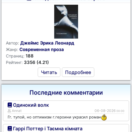
Джеймс Эрика Леонард
Автор:
Современная проза
Жанр:
188
Страниц:
3356 (4.21)
Рейтинг:
Читать
Подробнее
Последние комментарии
Одинокий волк
Annat
06-08-2026
00:00
Гг. тупой, но оптимизм г.героини украсил роман
Гаррі Поттер і Таємна кімната