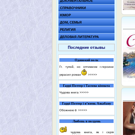
ДОКУМЕНТАЛЬНОЕ
СПРАВОЧНИКИ
ЮМОР
ДОМ, СЕМЬЯ
РЕЛИГИЯ
ДЕЛОВАЯ ЛИТЕРАТУРА
Последние отзывы
Одинокий волк
Гг. тупой, но оптимизм г.героини
украсил роман
>>>>>
Гаррі Поттер і Таємна кімната
Чудова книга
>>>>>
Гаррі Поттер і в’язень Азкабану
Обожнюю☺️
>>>>>
Любовь в полдень
чудова книга, як і серія