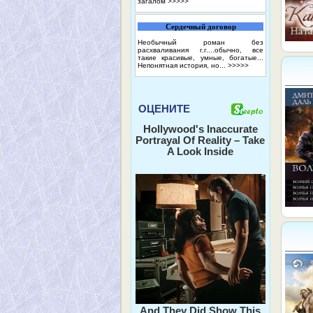
загалом
>>>>>
Сердечный договор
Необычный роман без
расхваливания г.г....обычно, все
такие красивые, умные, богатые...
Непонятная история, но...
>>>>>
ОЦЕНИТЕ
Hollywood's Inaccurate
Portrayal Of Reality – Take
A Look Inside
And They Did Show This