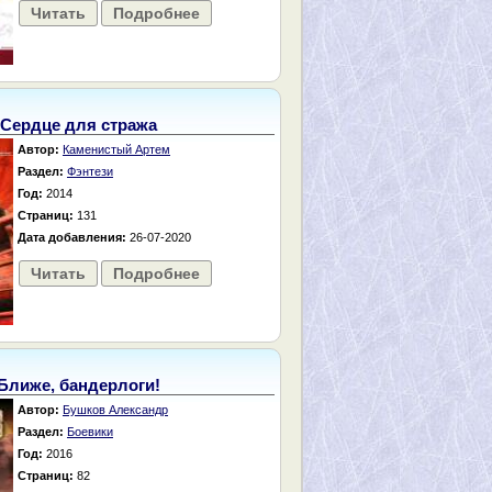
Читать
Подробнее
Сердце для стража
Автор:
Каменистый Артем
Раздел:
Фэнтези
Год:
2014
Страниц:
131
Дата добавления:
26-07-2020
Читать
Подробнее
Ближе, бандерлоги!
Автор:
Бушков Александр
Раздел:
Боевики
Год:
2016
Страниц:
82