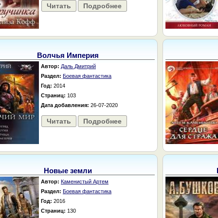
Читать
Подробнее
Волчья Империя
Автор:
Даль Дмитрий
Раздел:
Боевая фантастика
Год:
2014
Страниц:
103
Дата добавления:
26-07-2020
Читать
Подробнее
Новые земли
Автор:
Каменистый Артем
Раздел:
Боевая фантастика
Год:
2016
Страниц:
130