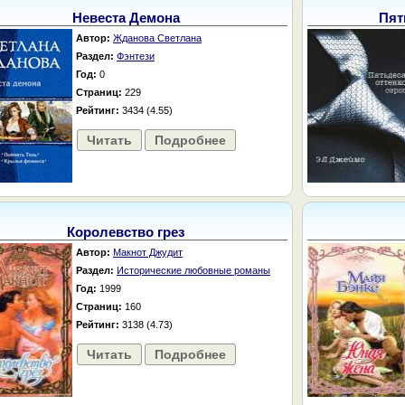
Невеста Демона
Пят
Автор:
Жданова Светлана
Раздел:
Фэнтези
Год:
0
Страниц:
229
Рейтинг:
3434 (4.55)
Читать
Подробнее
Королевство грез
Автор:
Макнот Джудит
Раздел:
Исторические любовные романы
Год:
1999
Страниц:
160
Рейтинг:
3138 (4.73)
Читать
Подробнее