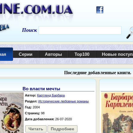
Поиск
ная
Серии
Авторы
Top100
Новые посту
Последние добавленные книги.
Во власти мечты
Автор:
Картленд Барбара
Раздел:
Исторические любовные романы
Год:
2004
Страниц:
98
Дата добавления:
26-07-2020
Читать
Подробнее