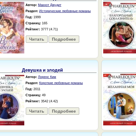
Автор:
Макнот Джудит
Раздел:
Исторические любовные романы
Год:
1999
Страниц:
165
Рейтинг:
3777 (4.71)
Читать
Подробнее
Девушка и злодей
Автор:
Лоренс Ким
Раздел:
Короткие любовные романы
Год:
2011
Страниц:
49
Рейтинг:
3542 (4.42)
Читать
Подробнее