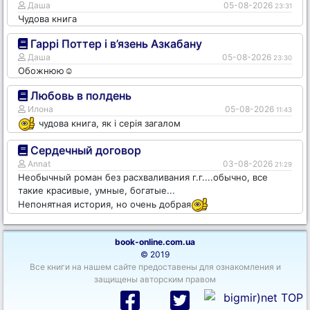
Даша
05-08-2026
23:31
Чудова книга
Гаррі Поттер і в’язень Азкабану
Даша
05-08-2026
23:30
Обожнюю☺️
Любовь в полдень
Илона
05-08-2026
11:43
чудова книга, як і серія загалом
Сердечный договор
Annat
03-08-2026
21:29
Необычный роман без расхваливания г.г....обычно, все
такие красивые, умные, богатые...
Непонятная история, но очень добрая
book-online.com.ua
© 2019
Все книги на нашем сайте предоставены для ознакомления и
защищены авторским правом