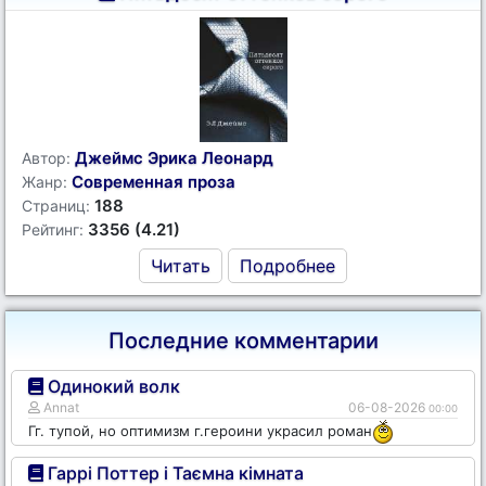
Джеймс Эрика Леонард
Автор:
Современная проза
Жанр:
188
Страниц:
3356 (4.21)
Рейтинг:
Читать
Подробнее
Последние комментарии
Одинокий волк
Annat
06-08-2026
00:00
Гг. тупой, но оптимизм г.героини украсил роман
Гаррі Поттер і Таємна кімната