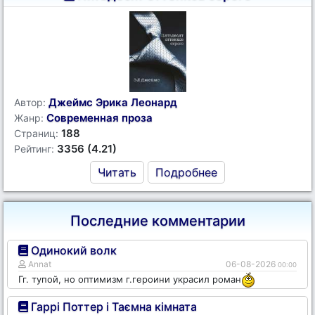
Джеймс Эрика Леонард
Автор:
Современная проза
Жанр:
188
Страниц:
3356 (4.21)
Рейтинг:
Читать
Подробнее
Последние комментарии
Одинокий волк
Annat
06-08-2026
00:00
Гг. тупой, но оптимизм г.героини украсил роман
Гаррі Поттер і Таємна кімната