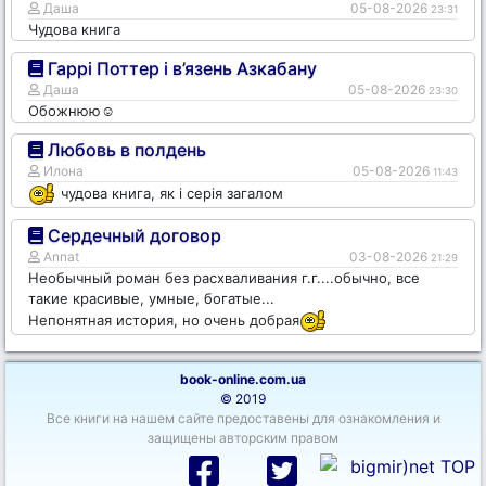
Даша
05-08-2026
23:31
Чудова книга
Гаррі Поттер і в’язень Азкабану
Даша
05-08-2026
23:30
Обожнюю☺️
Любовь в полдень
Илона
05-08-2026
11:43
чудова книга, як і серія загалом
Сердечный договор
Annat
03-08-2026
21:29
Необычный роман без расхваливания г.г....обычно, все
такие красивые, умные, богатые...
Непонятная история, но очень добрая
book-online.com.ua
© 2019
Все книги на нашем сайте предоставены для ознакомления и
защищены авторским правом