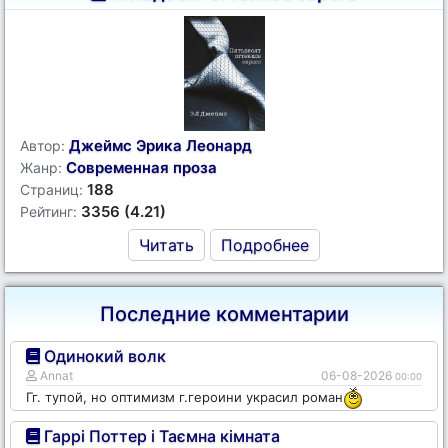
Джеймс Эрика Леонард
Автор:
Современная проза
Жанр:
188
Страниц:
3356 (4.21)
Рейтинг:
Читать
Подробнее
Последние комментарии
Одинокий волк
Annat
06-08-2026
00:00
Гг. тупой, но оптимизм г.героини украсил роман
Гаррі Поттер і Таємна кімната