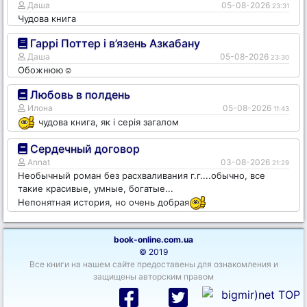
Даша
05-08-2026
23:31
Чудова книга
Гаррі Поттер і в’язень Азкабану
Даша
05-08-2026
23:30
Обожнюю☺️
Любовь в полдень
Илона
05-08-2026
11:43
чудова книга, як і серія загалом
Сердечный договор
Annat
03-08-2026
21:29
Необычный роман без расхваливания г.г....обычно, все
такие красивые, умные, богатые...
Непонятная история, но очень добрая
book-online.com.ua
© 2019
Все книги на нашем сайте предоставены для ознакомления и
защищены авторским правом