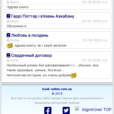
Даша
05-08-2026
23:31
Чудова книга
Гаррі Поттер і в’язень Азкабану
Даша
05-08-2026
23:30
Обожнюю☺️
Любовь в полдень
Илона
05-08-2026
11:43
чудова книга, як і серія загалом
Сердечный договор
Annat
03-08-2026
21:29
Необычный роман без расхваливания г.г....обычно, все
такие красивые, умные, богатые...
Непонятная история, но очень добрая
book-online.com.ua
© 2019
Все книги на нашем сайте предоставены для ознакомления и
защищены авторским правом