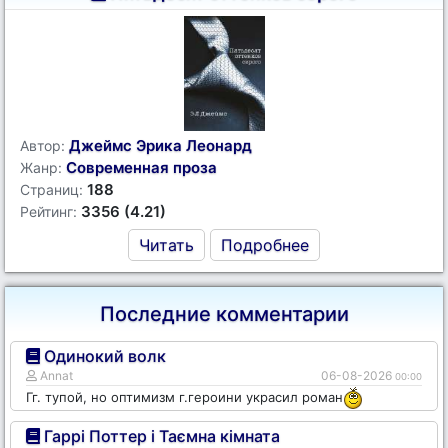
Джеймс Эрика Леонард
Автор:
Современная проза
Жанр:
188
Страниц:
3356 (4.21)
Рейтинг:
Читать
Подробнее
Последние комментарии
Одинокий волк
Annat
06-08-2026
00:00
Гг. тупой, но оптимизм г.героини украсил роман
Гаррі Поттер і Таємна кімната