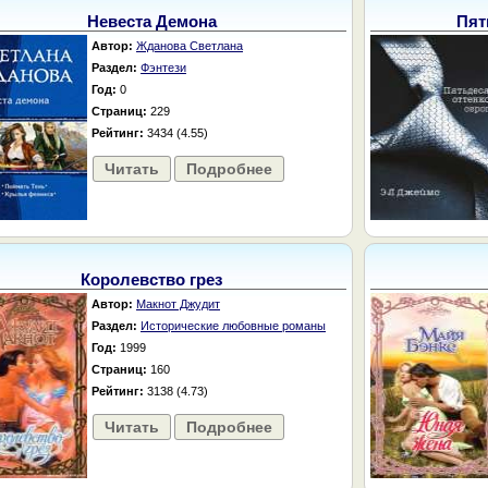
Невеста Демона
Пят
Автор:
Жданова Светлана
Раздел:
Фэнтези
Год:
0
Страниц:
229
Рейтинг:
3434 (4.55)
Читать
Подробнее
Королевство грез
Автор:
Макнот Джудит
Раздел:
Исторические любовные романы
Год:
1999
Страниц:
160
Рейтинг:
3138 (4.73)
Читать
Подробнее