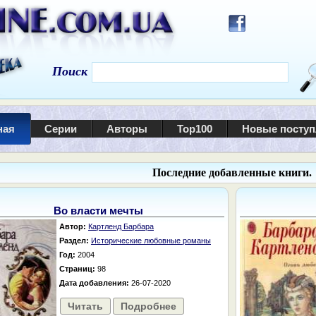
Поиск
ная
Серии
Авторы
Top100
Новые посту
Последние добавленные книги.
Во власти мечты
Автор:
Картленд Барбара
Раздел:
Исторические любовные романы
Год:
2004
Страниц:
98
Дата добавления:
26-07-2020
Читать
Подробнее