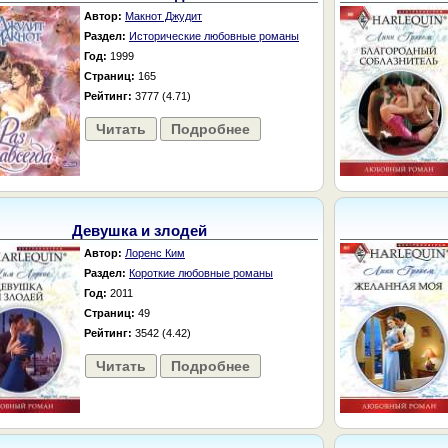
Автор:
Макнот Джудит
Раздел:
Исторические любовные романы
Год:
1999
Страниц:
165
Рейтинг:
3777 (4.71)
Читать
Подробнее
Девушка и злодей
Автор:
Лоренс Ким
Раздел:
Короткие любовные романы
Год:
2011
Страниц:
49
Рейтинг:
3542 (4.42)
Читать
Подробнее