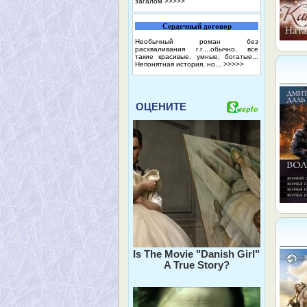
загалом
>>>>>
Сердечный договор
Необычный роман без
расхваливания г.г....обычно, все
такие красивые, умные, богатые...
Непонятная история, но...
>>>>>
ОЦЕНИТЕ
Is The Movie "Danish Girl"
A True Story?