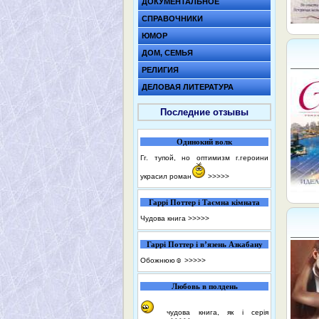
ДОКУМЕНТАЛЬНОЕ
СПРАВОЧНИКИ
ЮМОР
ДОМ, СЕМЬЯ
РЕЛИГИЯ
ДЕЛОВАЯ ЛИТЕРАТУРА
Последние отзывы
Одинокий волк
Гг. тупой, но оптимизм г.героини
украсил роман
>>>>>
Гаррі Поттер і Таємна кімната
Чудова книга
>>>>>
Гаррі Поттер і в’язень Азкабану
Обожнюю☺️
>>>>>
Любовь в полдень
чудова книга, як і серія