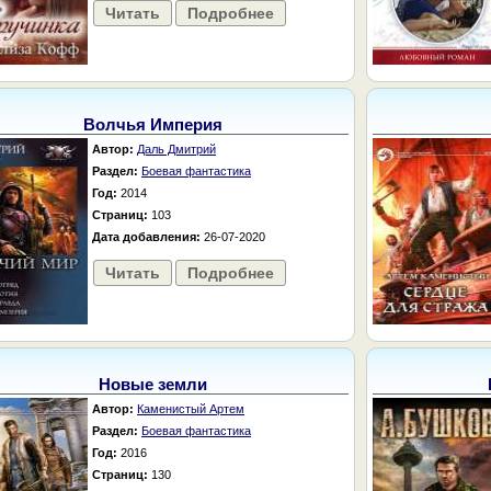
Читать
Подробнее
Волчья Империя
Автор:
Даль Дмитрий
Раздел:
Боевая фантастика
Год:
2014
Страниц:
103
Дата добавления:
26-07-2020
Читать
Подробнее
Новые земли
Автор:
Каменистый Артем
Раздел:
Боевая фантастика
Год:
2016
Страниц:
130