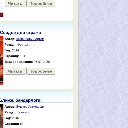
Читать
Подробнее
Сердце для стража
Автор:
Каменистый Артем
Раздел:
Фэнтези
Год:
2014
Страниц:
131
Дата добавления:
26-07-2020
Читать
Подробнее
Ближе, бандерлоги!
Автор:
Бушков Александр
Раздел:
Боевики
Год:
2016
Страниц:
82