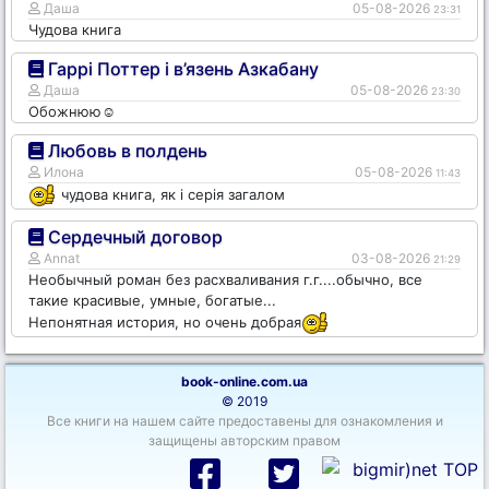
Даша
05-08-2026
23:31
Чудова книга
Гаррі Поттер і в’язень Азкабану
Даша
05-08-2026
23:30
Обожнюю☺️
Любовь в полдень
Илона
05-08-2026
11:43
чудова книга, як і серія загалом
Сердечный договор
Annat
03-08-2026
21:29
Необычный роман без расхваливания г.г....обычно, все
такие красивые, умные, богатые...
Непонятная история, но очень добрая
book-online.com.ua
© 2019
Все книги на нашем сайте предоставены для ознакомления и
защищены авторским правом