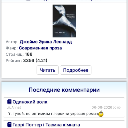
Джеймс Эрика Леонард
Автор:
Современная проза
Жанр:
188
Страниц:
3356 (4.21)
Рейтинг:
Читать
Подробнее
Последние комментарии
Одинокий волк
Annat
06-08-2026
00:00
Гг. тупой, но оптимизм г.героини украсил роман
Гаррі Поттер і Таємна кімната