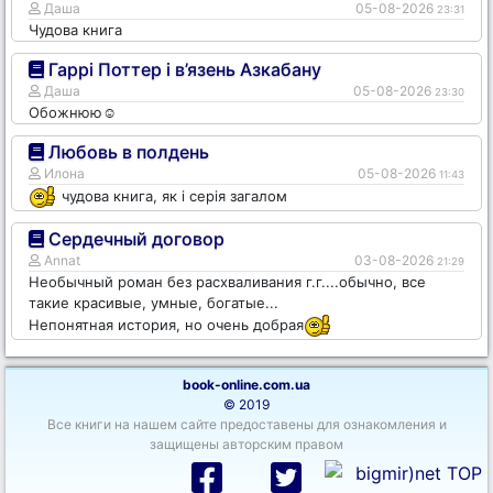
Даша
05-08-2026
23:31
Чудова книга
Гаррі Поттер і в’язень Азкабану
Даша
05-08-2026
23:30
Обожнюю☺️
Любовь в полдень
Илона
05-08-2026
11:43
чудова книга, як і серія загалом
Сердечный договор
Annat
03-08-2026
21:29
Необычный роман без расхваливания г.г....обычно, все
такие красивые, умные, богатые...
Непонятная история, но очень добрая
book-online.com.ua
© 2019
Все книги на нашем сайте предоставены для ознакомления и
защищены авторским правом