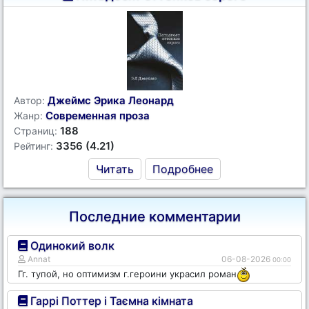
Джеймс Эрика Леонард
Автор:
Современная проза
Жанр:
188
Страниц:
3356 (4.21)
Рейтинг:
Читать
Подробнее
Последние комментарии
Одинокий волк
Annat
06-08-2026
00:00
Гг. тупой, но оптимизм г.героини украсил роман
Гаррі Поттер і Таємна кімната