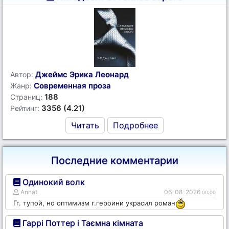
Джеймс Эрика Леонард
Автор:
Современная проза
Жанр:
188
Страниц:
3356 (4.21)
Рейтинг:
Читать
Подробнее
Последние комментарии
Одинокий волк
Annat
06-08-2026
00:00
Гг. тупой, но оптимизм г.героини украсил роман
Гаррі Поттер і Таємна кімната