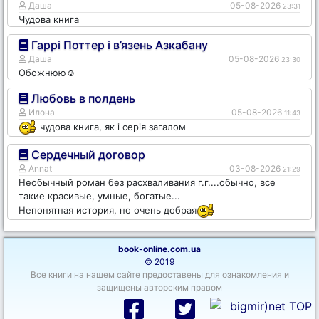
Даша
05-08-2026
23:31
Чудова книга
Гаррі Поттер і в’язень Азкабану
Даша
05-08-2026
23:30
Обожнюю☺️
Любовь в полдень
Илона
05-08-2026
11:43
чудова книга, як і серія загалом
Сердечный договор
Annat
03-08-2026
21:29
Необычный роман без расхваливания г.г....обычно, все
такие красивые, умные, богатые...
Непонятная история, но очень добрая
book-online.com.ua
© 2019
Все книги на нашем сайте предоставены для ознакомления и
защищены авторским правом