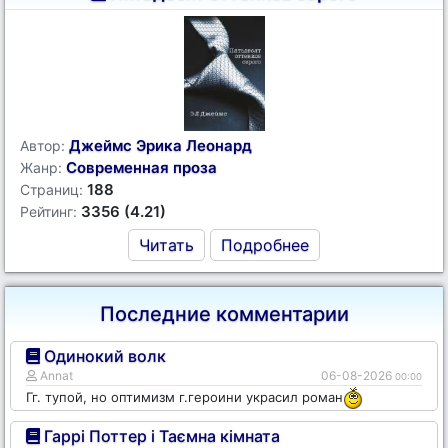
Джеймс Эрика Леонард
Автор:
Современная проза
Жанр:
188
Страниц:
3356 (4.21)
Рейтинг:
Читать
Подробнее
Последние комментарии
Одинокий волк
Annat
06-08-2026
00:00
Гг. тупой, но оптимизм г.героини украсил роман
Гаррі Поттер і Таємна кімната