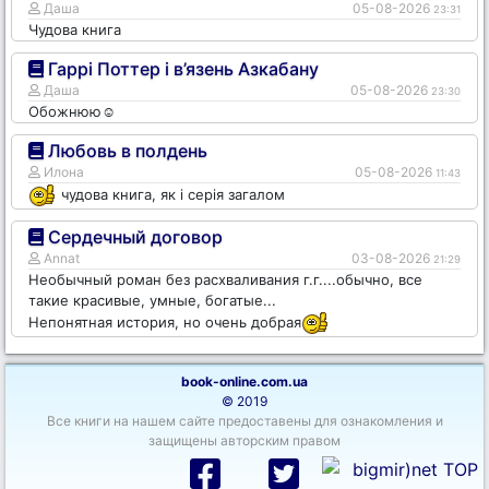
Даша
05-08-2026
23:31
Чудова книга
Гаррі Поттер і в’язень Азкабану
Даша
05-08-2026
23:30
Обожнюю☺️
Любовь в полдень
Илона
05-08-2026
11:43
чудова книга, як і серія загалом
Сердечный договор
Annat
03-08-2026
21:29
Необычный роман без расхваливания г.г....обычно, все
такие красивые, умные, богатые...
Непонятная история, но очень добрая
book-online.com.ua
© 2019
Все книги на нашем сайте предоставены для ознакомления и
защищены авторским правом