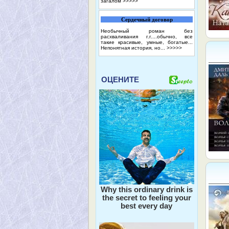
загалом
>>>>>
Сердечный договор
Необычный роман без
расхваливания г.г....обычно, все
такие красивые, умные, богатые...
Непонятная история, но...
>>>>>
ОЦЕНИТЕ
Why this ordinary drink is
the secret to feeling your
best every day