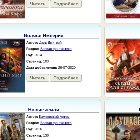
Читать
Подробнее
Волчья Империя
Автор:
Даль Дмитрий
Раздел:
Боевая фантастика
Год:
2014
Страниц:
103
Дата добавления:
26-07-2020
Читать
Подробнее
Новые земли
Автор:
Каменистый Артем
Раздел:
Боевая фантастика
Год:
2016
Страниц:
130