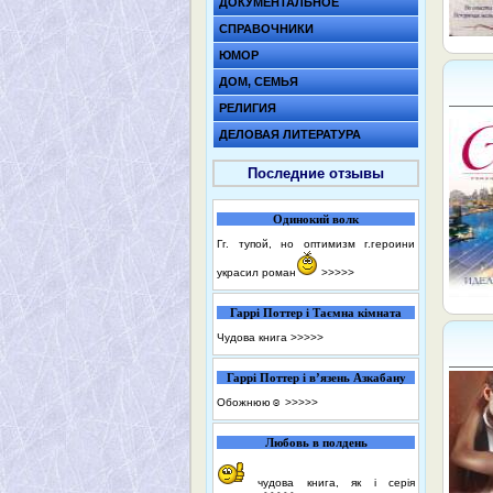
ДОКУМЕНТАЛЬНОЕ
СПРАВОЧНИКИ
ЮМОР
ДОМ, СЕМЬЯ
РЕЛИГИЯ
ДЕЛОВАЯ ЛИТЕРАТУРА
Последние отзывы
Одинокий волк
Гг. тупой, но оптимизм г.героини
украсил роман
>>>>>
Гаррі Поттер і Таємна кімната
Чудова книга
>>>>>
Гаррі Поттер і в’язень Азкабану
Обожнюю☺️
>>>>>
Любовь в полдень
чудова книга, як і серія