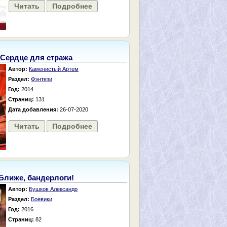
Читать
Подробнее
Сердце для стража
Автор:
Каменистый Артем
Раздел:
Фэнтези
Год:
2014
Страниц:
131
Дата добавления:
26-07-2020
Читать
Подробнее
Ближе, бандерлоги!
Автор:
Бушков Александр
Раздел:
Боевики
Год:
2016
Страниц:
82