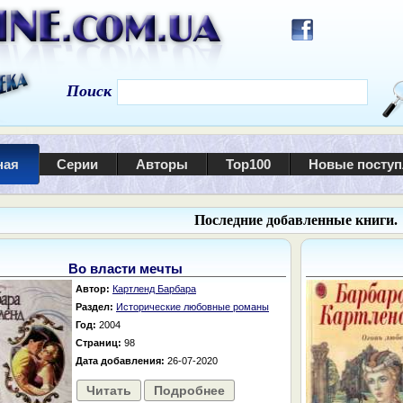
Поиск
ная
Серии
Авторы
Top100
Новые посту
Последние добавленные книги.
Во власти мечты
Автор:
Картленд Барбара
Раздел:
Исторические любовные романы
Год:
2004
Страниц:
98
Дата добавления:
26-07-2020
Читать
Подробнее