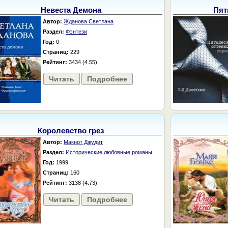
Невеста Демона
Пят
Автор:
Жданова Светлана
Раздел:
Фэнтези
Год:
0
Страниц:
229
Рейтинг:
3434 (4.55)
Читать
Подробнее
Королевство грез
Автор:
Макнот Джудит
Раздел:
Исторические любовные романы
Год:
1999
Страниц:
160
Рейтинг:
3138 (4.73)
Читать
Подробнее