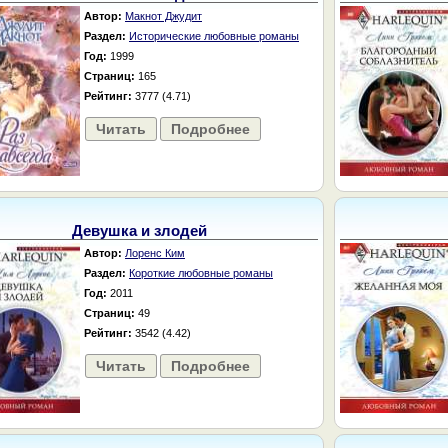
Автор:
Макнот Джудит
Раздел:
Исторические любовные романы
Год:
1999
Страниц:
165
Рейтинг:
3777 (4.71)
Читать
Подробнее
Девушка и злодей
Автор:
Лоренс Ким
Раздел:
Короткие любовные романы
Год:
2011
Страниц:
49
Рейтинг:
3542 (4.42)
Читать
Подробнее