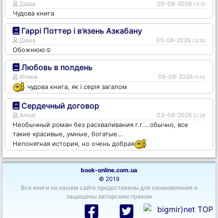
Даша
05-08-2026
23:31
Чудова книга
Гаррі Поттер і в’язень Азкабану
Даша
05-08-2026
23:30
Обожнюю☺️
Любовь в полдень
Илона
05-08-2026
11:43
чудова книга, як і серія загалом
Сердечный договор
Annat
03-08-2026
21:29
Необычный роман без расхваливания г.г....обычно, все
такие красивые, умные, богатые...
Непонятная история, но очень добрая
book-online.com.ua
© 2019
Все книги на нашем сайте предоставены для ознакомления и
защищены авторским правом