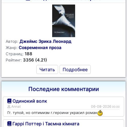
Джеймс Эрика Леонард
Автор:
Современная проза
Жанр:
188
Страниц:
3356 (4.21)
Рейтинг:
Читать
Подробнее
Последние комментарии
Одинокий волк
Annat
06-08-2026
00:00
Гг. тупой, но оптимизм г.героини украсил роман
Гаррі Поттер і Таємна кімната