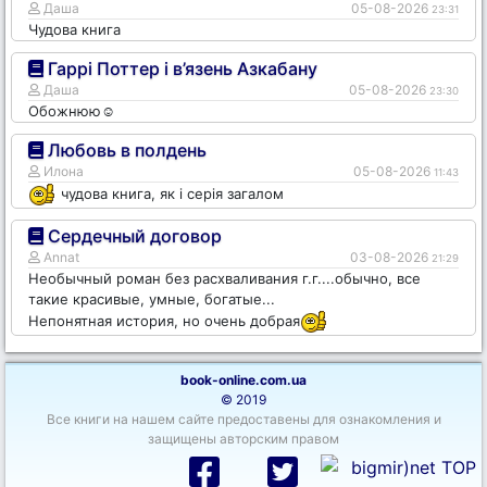
Даша
05-08-2026
23:31
Чудова книга
Гаррі Поттер і в’язень Азкабану
Даша
05-08-2026
23:30
Обожнюю☺️
Любовь в полдень
Илона
05-08-2026
11:43
чудова книга, як і серія загалом
Сердечный договор
Annat
03-08-2026
21:29
Необычный роман без расхваливания г.г....обычно, все
такие красивые, умные, богатые...
Непонятная история, но очень добрая
book-online.com.ua
© 2019
Все книги на нашем сайте предоставены для ознакомления и
защищены авторским правом