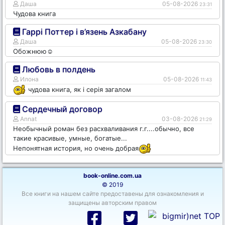
Даша
05-08-2026
23:31
Чудова книга
Гаррі Поттер і в’язень Азкабану
Даша
05-08-2026
23:30
Обожнюю☺️
Любовь в полдень
Илона
05-08-2026
11:43
чудова книга, як і серія загалом
Сердечный договор
Annat
03-08-2026
21:29
Необычный роман без расхваливания г.г....обычно, все
такие красивые, умные, богатые...
Непонятная история, но очень добрая
book-online.com.ua
© 2019
Все книги на нашем сайте предоставены для ознакомления и
защищены авторским правом