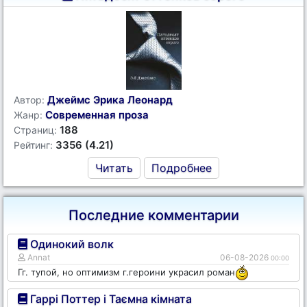
Джеймс Эрика Леонард
Автор:
Современная проза
Жанр:
188
Страниц:
3356 (4.21)
Рейтинг:
Читать
Подробнее
Последние комментарии
Одинокий волк
Annat
06-08-2026
00:00
Гг. тупой, но оптимизм г.героини украсил роман
Гаррі Поттер і Таємна кімната