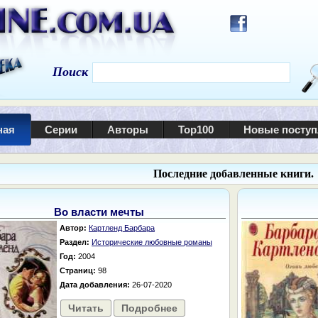
Поиск
ная
Серии
Авторы
Top100
Новые посту
Последние добавленные книги.
Во власти мечты
Автор:
Картленд Барбара
Раздел:
Исторические любовные романы
Год:
2004
Страниц:
98
Дата добавления:
26-07-2020
Читать
Подробнее