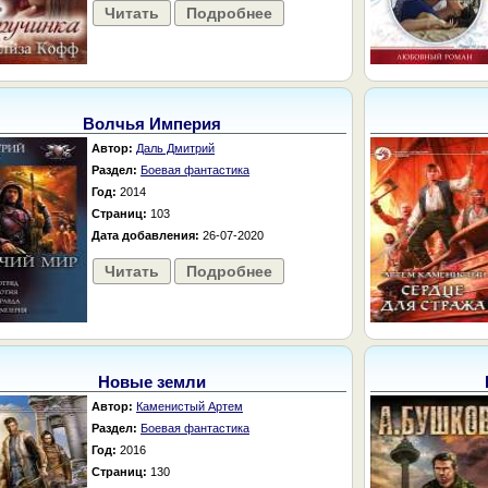
Читать
Подробнее
Волчья Империя
Автор:
Даль Дмитрий
Раздел:
Боевая фантастика
Год:
2014
Страниц:
103
Дата добавления:
26-07-2020
Читать
Подробнее
Новые земли
Автор:
Каменистый Артем
Раздел:
Боевая фантастика
Год:
2016
Страниц:
130