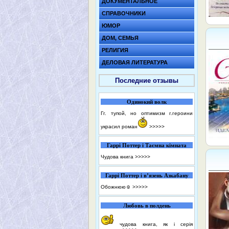
ДОКУМЕНТАЛЬНОЕ
СПРАВОЧНИКИ
ЮМОР
ДОМ, СЕМЬЯ
РЕЛИГИЯ
ДЕЛОВАЯ ЛИТЕРАТУРА
Последние отзывы
Одинокий волк
Гг. тупой, но оптимизм г.героини
украсил роман
>>>>>
Гаррі Поттер і Таємна кімната
Чудова книга
>>>>>
Гаррі Поттер і в’язень Азкабану
Обожнюю☺️
>>>>>
Любовь в полдень
чудова книга, як і серія