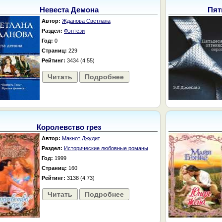
Невеста Демона
Пят
Автор:
Жданова Светлана
Раздел:
Фэнтези
Год:
0
Страниц:
229
Рейтинг:
3434 (4.55)
Читать
Подробнее
Королевство грез
Автор:
Макнот Джудит
Раздел:
Исторические любовные романы
Год:
1999
Страниц:
160
Рейтинг:
3138 (4.73)
Читать
Подробнее