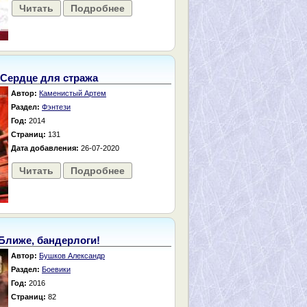
Читать
Подробнее
Сердце для стража
Автор:
Каменистый Артем
Раздел:
Фэнтези
Год:
2014
Страниц:
131
Дата добавления:
26-07-2020
Читать
Подробнее
Ближе, бандерлоги!
Автор:
Бушков Александр
Раздел:
Боевики
Год:
2016
Страниц:
82