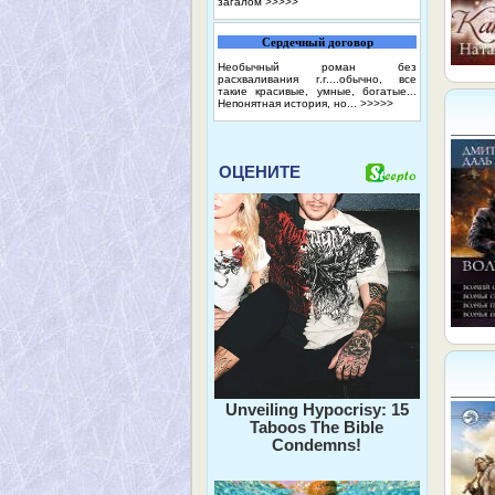
загалом
>>>>>
Сердечный договор
Необычный роман без
расхваливания г.г....обычно, все
такие красивые, умные, богатые...
Непонятная история, но...
>>>>>
ОЦЕНИТЕ
Unveiling Hypocrisy: 15
Taboos The Bible
Condemns!