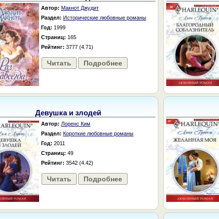
Автор:
Макнот Джудит
Раздел:
Исторические любовные романы
Год:
1999
Страниц:
165
Рейтинг:
3777 (4.71)
Читать
Подробнее
Девушка и злодей
Автор:
Лоренс Ким
Раздел:
Короткие любовные романы
Год:
2011
Страниц:
49
Рейтинг:
3542 (4.42)
Читать
Подробнее