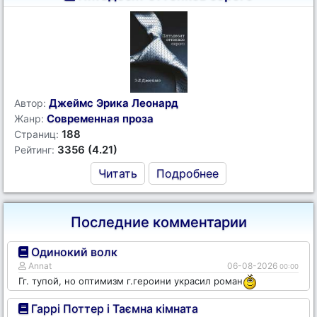
Джеймс Эрика Леонард
Автор:
Современная проза
Жанр:
188
Страниц:
3356 (4.21)
Рейтинг:
Читать
Подробнее
Последние комментарии
Одинокий волк
Annat
06-08-2026
00:00
Гг. тупой, но оптимизм г.героини украсил роман
Гаррі Поттер і Таємна кімната