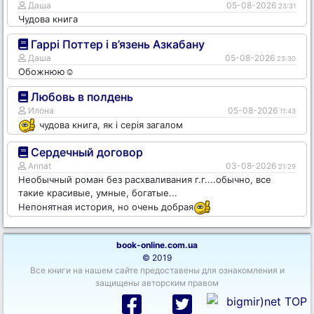
Даша
05-08-2026
23:31
Чудова книга
Гаррі Поттер і в’язень Азкабану
Даша
05-08-2026
23:30
Обожнюю☺️
Любовь в полдень
Илона
05-08-2026
11:43
чудова книга, як і серія загалом
Сердечный договор
Annat
03-08-2026
21:29
Необычный роман без расхваливания г.г....обычно, все
такие красивые, умные, богатые...
Непонятная история, но очень добрая
book-online.com.ua
© 2019
Все книги на нашем сайте предоставены для ознакомления и
защищены авторским правом