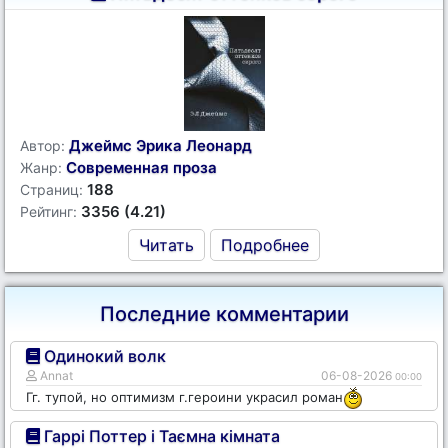
Джеймс Эрика Леонард
Автор:
Современная проза
Жанр:
188
Страниц:
3356 (4.21)
Рейтинг:
Читать
Подробнее
Последние комментарии
Одинокий волк
Annat
06-08-2026
00:00
Гг. тупой, но оптимизм г.героини украсил роман
Гаррі Поттер і Таємна кімната