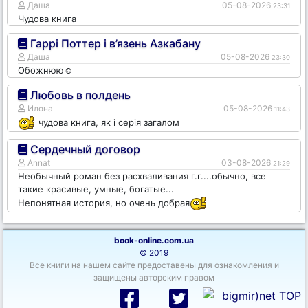
Даша
05-08-2026
23:31
Чудова книга
Гаррі Поттер і в’язень Азкабану
Даша
05-08-2026
23:30
Обожнюю☺️
Любовь в полдень
Илона
05-08-2026
11:43
чудова книга, як і серія загалом
Сердечный договор
Annat
03-08-2026
21:29
Необычный роман без расхваливания г.г....обычно, все
такие красивые, умные, богатые...
Непонятная история, но очень добрая
book-online.com.ua
© 2019
Все книги на нашем сайте предоставены для ознакомления и
защищены авторским правом