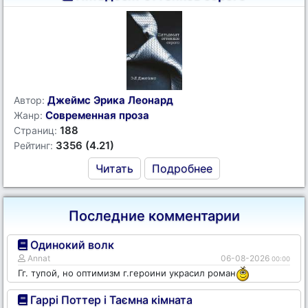
Джеймс Эрика Леонард
Автор:
Современная проза
Жанр:
188
Страниц:
3356 (4.21)
Рейтинг:
Читать
Подробнее
Последние комментарии
Одинокий волк
Annat
06-08-2026
00:00
Гг. тупой, но оптимизм г.героини украсил роман
Гаррі Поттер і Таємна кімната