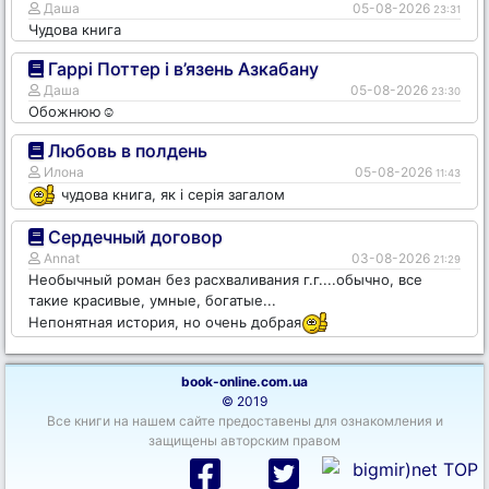
Даша
05-08-2026
23:31
Чудова книга
Гаррі Поттер і в’язень Азкабану
Даша
05-08-2026
23:30
Обожнюю☺️
Любовь в полдень
Илона
05-08-2026
11:43
чудова книга, як і серія загалом
Сердечный договор
Annat
03-08-2026
21:29
Необычный роман без расхваливания г.г....обычно, все
такие красивые, умные, богатые...
Непонятная история, но очень добрая
book-online.com.ua
© 2019
Все книги на нашем сайте предоставены для ознакомления и
защищены авторским правом