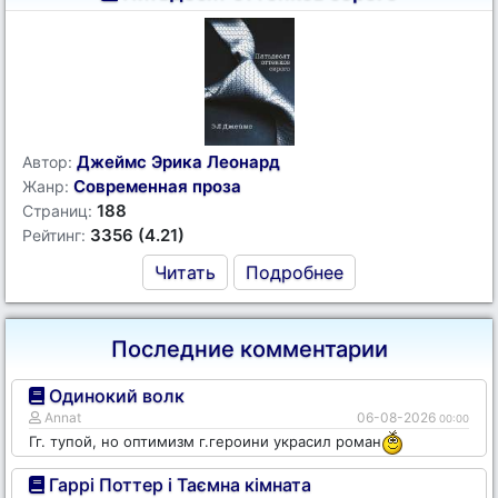
Джеймс Эрика Леонард
Автор:
Современная проза
Жанр:
188
Страниц:
3356 (4.21)
Рейтинг:
Читать
Подробнее
Последние комментарии
Одинокий волк
Annat
06-08-2026
00:00
Гг. тупой, но оптимизм г.героини украсил роман
Гаррі Поттер і Таємна кімната