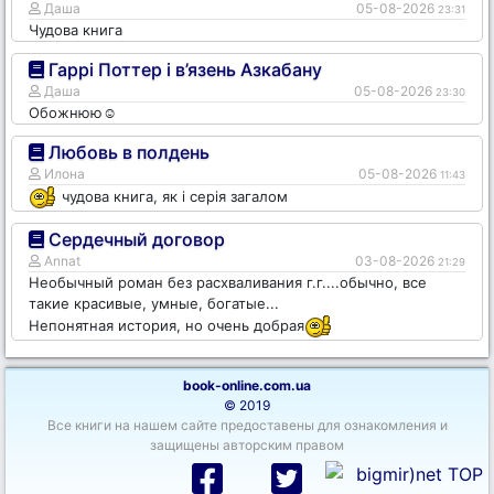
Даша
05-08-2026
23:31
Чудова книга
Гаррі Поттер і в’язень Азкабану
Даша
05-08-2026
23:30
Обожнюю☺️
Любовь в полдень
Илона
05-08-2026
11:43
чудова книга, як і серія загалом
Сердечный договор
Annat
03-08-2026
21:29
Необычный роман без расхваливания г.г....обычно, все
такие красивые, умные, богатые...
Непонятная история, но очень добрая
book-online.com.ua
© 2019
Все книги на нашем сайте предоставены для ознакомления и
защищены авторским правом