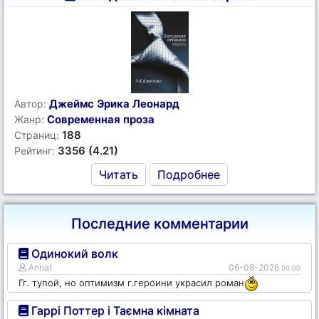
Джеймс Эрика Леонард
Автор:
Современная проза
Жанр:
188
Страниц:
3356 (4.21)
Рейтинг:
Читать
Подробнее
Последние комментарии
Одинокий волк
Annat
06-08-2026
00:00
Гг. тупой, но оптимизм г.героини украсил роман
Гаррі Поттер і Таємна кімната