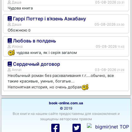
Даша
05-08-2026
23:31
Чудова книга
Гаррі Поттер і в’язень Азкабану
Даша
05-08-2026
23:30
Обожнюю☺️
Любовь в полдень
Илона
05-08-2026
11:43
чудова книга, як і серія загалом
Сердечный договор
Annat
03-08-2026
21:29
Необычный роман без расхваливания г.г....обычно, все
такие красивые, умные, богатые...
Непонятная история, но очень добрая
book-online.com.ua
© 2019
Все книги на нашем сайте предоставены для ознакомления и
защищены авторским правом