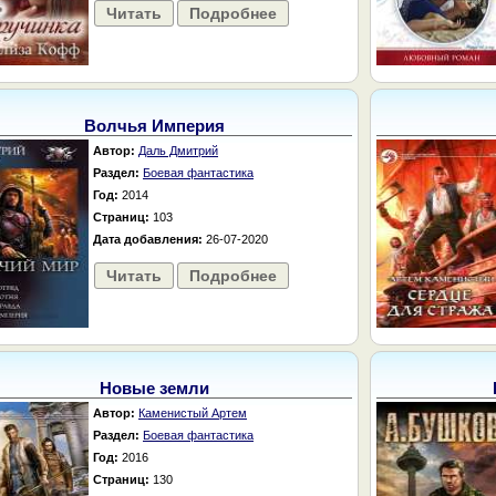
Читать
Подробнее
Волчья Империя
Автор:
Даль Дмитрий
Раздел:
Боевая фантастика
Год:
2014
Страниц:
103
Дата добавления:
26-07-2020
Читать
Подробнее
Новые земли
Автор:
Каменистый Артем
Раздел:
Боевая фантастика
Год:
2016
Страниц:
130