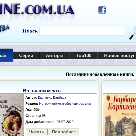
Поиск
ная
Серии
Авторы
Top100
Новые посту
Последние добавленные книги.
Во власти мечты
Автор:
Картленд Барбара
Раздел:
Исторические любовные романы
Год:
2004
Страниц:
98
Дата добавления:
26-07-2020
Читать
Подробнее