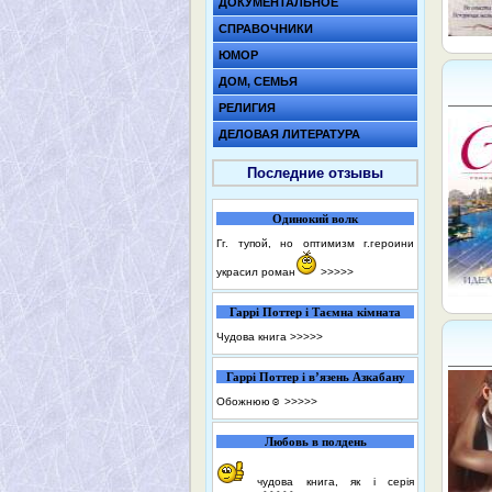
ДОКУМЕНТАЛЬНОЕ
СПРАВОЧНИКИ
ЮМОР
ДОМ, СЕМЬЯ
РЕЛИГИЯ
ДЕЛОВАЯ ЛИТЕРАТУРА
Последние отзывы
Одинокий волк
Гг. тупой, но оптимизм г.героини
украсил роман
>>>>>
Гаррі Поттер і Таємна кімната
Чудова книга
>>>>>
Гаррі Поттер і в’язень Азкабану
Обожнюю☺️
>>>>>
Любовь в полдень
чудова книга, як і серія