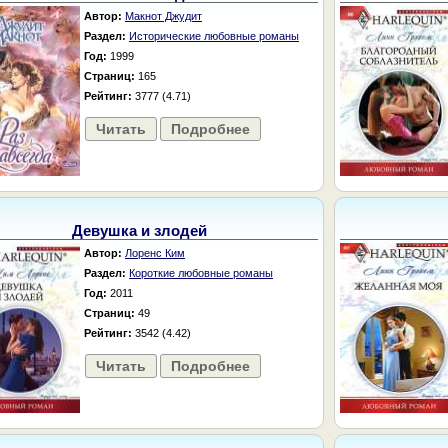
Автор:
Макнот Джудит
Раздел:
Исторические любовные романы
Год:
1999
Страниц:
165
Рейтинг:
3777 (4.71)
Читать
Подробнее
Девушка и злодей
Автор:
Лоренс Ким
Раздел:
Короткие любовные романы
Год:
2011
Страниц:
49
Рейтинг:
3542 (4.42)
Читать
Подробнее