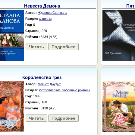
Невеста Демона
Пят
Автор:
Жданова Светлана
Раздел:
Фэнтези
Год:
0
Страниц:
229
Рейтинг:
3434 (4.55)
Читать
Подробнее
Королевство грез
Автор:
Макнот Джудит
Раздел:
Исторические любовные романы
Год:
1999
Страниц:
160
Рейтинг:
3138 (4.73)
Читать
Подробнее