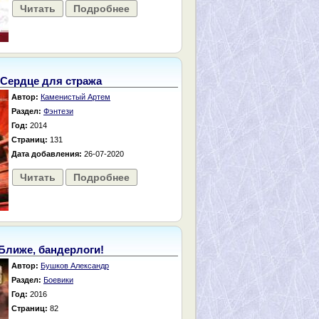
Читать
Подробнее
Сердце для стража
Автор:
Каменистый Артем
Раздел:
Фэнтези
Год:
2014
Страниц:
131
Дата добавления:
26-07-2020
Читать
Подробнее
Ближе, бандерлоги!
Автор:
Бушков Александр
Раздел:
Боевики
Год:
2016
Страниц:
82