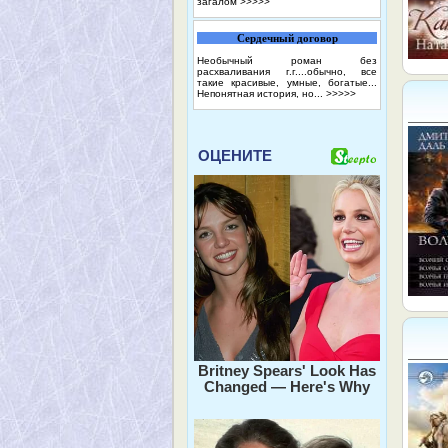
загалом
>>>>>
Сердечный договор
Необычный роман без
расхваливания г.г....обычно, все
такие красивые, умные, богатые...
Непонятная история, но...
>>>>>
ОЦЕНИТЕ
Britney Spears' Look Has
Changed — Here's Why