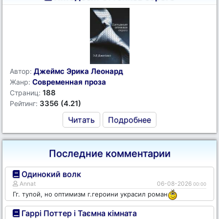
Джеймс Эрика Леонард
Автор:
Современная проза
Жанр:
188
Страниц:
3356 (4.21)
Рейтинг:
Читать
Подробнее
Последние комментарии
Одинокий волк
Annat
06-08-2026
00:00
Гг. тупой, но оптимизм г.героини украсил роман
Гаррі Поттер і Таємна кімната