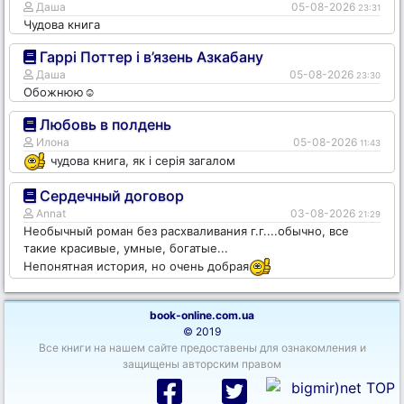
Даша
05-08-2026
23:31
Чудова книга
Гаррі Поттер і в’язень Азкабану
Даша
05-08-2026
23:30
Обожнюю☺️
Любовь в полдень
Илона
05-08-2026
11:43
чудова книга, як і серія загалом
Сердечный договор
Annat
03-08-2026
21:29
Необычный роман без расхваливания г.г....обычно, все
такие красивые, умные, богатые...
Непонятная история, но очень добрая
book-online.com.ua
© 2019
Все книги на нашем сайте предоставены для ознакомления и
защищены авторским правом