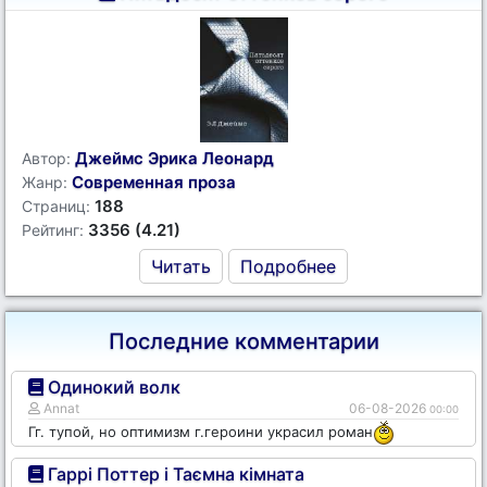
Джеймс Эрика Леонард
Автор:
Современная проза
Жанр:
188
Страниц:
3356 (4.21)
Рейтинг:
Читать
Подробнее
Последние комментарии
Одинокий волк
Annat
06-08-2026
00:00
Гг. тупой, но оптимизм г.героини украсил роман
Гаррі Поттер і Таємна кімната