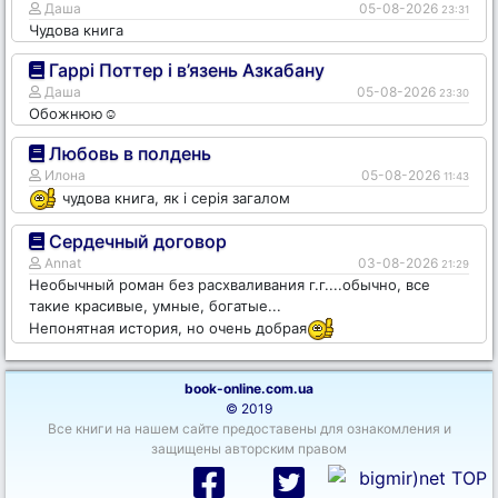
Даша
05-08-2026
23:31
Чудова книга
Гаррі Поттер і в’язень Азкабану
Даша
05-08-2026
23:30
Обожнюю☺️
Любовь в полдень
Илона
05-08-2026
11:43
чудова книга, як і серія загалом
Сердечный договор
Annat
03-08-2026
21:29
Необычный роман без расхваливания г.г....обычно, все
такие красивые, умные, богатые...
Непонятная история, но очень добрая
book-online.com.ua
© 2019
Все книги на нашем сайте предоставены для ознакомления и
защищены авторским правом