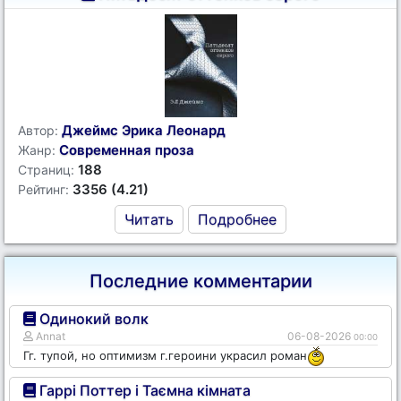
Джеймс Эрика Леонард
Автор:
Современная проза
Жанр:
188
Страниц:
3356 (4.21)
Рейтинг:
Читать
Подробнее
Последние комментарии
Одинокий волк
Annat
06-08-2026
00:00
Гг. тупой, но оптимизм г.героини украсил роман
Гаррі Поттер і Таємна кімната