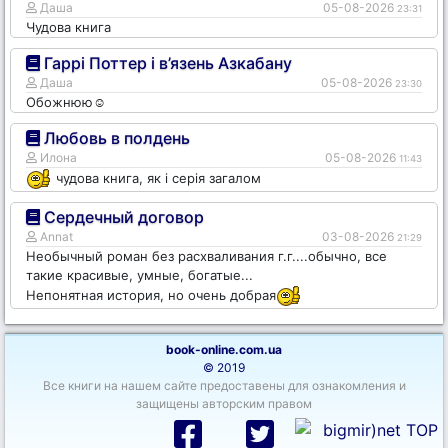
Даша
05-08-2026
23:31
Чудова книга
Гаррі Поттер і в’язень Азкабану
Даша
05-08-2026
23:30
Обожнюю☺️
Любовь в полдень
Илона
05-08-2026
11:43
чудова книга, як і серія загалом
Сердечный договор
Annat
03-08-2026
21:29
Необычный роман без расхваливания г.г....обычно, все
такие красивые, умные, богатые...
Непонятная история, но очень добрая
book-online.com.ua
© 2019
Все книги на нашем сайте предоставены для ознакомления и
защищены авторским правом