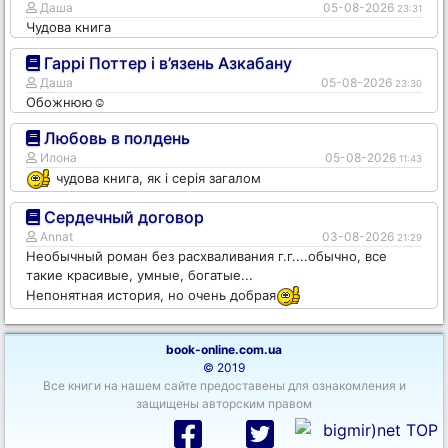
Даша
05-08-2026
23:31
Чудова книга
Гаррі Поттер і в’язень Азкабану
Даша
05-08-2026
23:30
Обожнюю☺️
Любовь в полдень
Илона
05-08-2026
11:43
чудова книга, як і серія загалом
Сердечный договор
Annat
03-08-2026
21:29
Необычный роман без расхваливания г.г....обычно, все
такие красивые, умные, богатые...
Непонятная история, но очень добрая
book-online.com.ua
© 2019
Все книги на нашем сайте предоставены для ознакомления и
защищены авторским правом