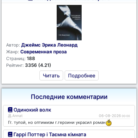
Джеймс Эрика Леонард
Автор:
Современная проза
Жанр:
188
Страниц:
3356 (4.21)
Рейтинг:
Читать
Подробнее
Последние комментарии
Одинокий волк
Annat
06-08-2026
00:00
Гг. тупой, но оптимизм г.героини украсил роман
Гаррі Поттер і Таємна кімната