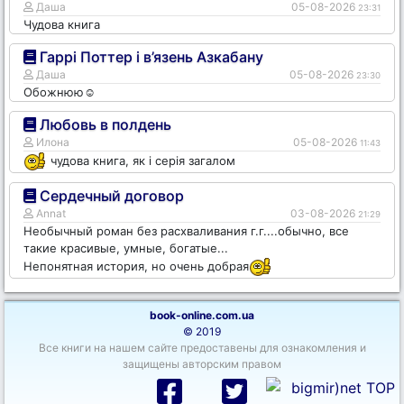
Даша
05-08-2026
23:31
Чудова книга
Гаррі Поттер і в’язень Азкабану
Даша
05-08-2026
23:30
Обожнюю☺️
Любовь в полдень
Илона
05-08-2026
11:43
чудова книга, як і серія загалом
Сердечный договор
Annat
03-08-2026
21:29
Необычный роман без расхваливания г.г....обычно, все
такие красивые, умные, богатые...
Непонятная история, но очень добрая
book-online.com.ua
© 2019
Все книги на нашем сайте предоставены для ознакомления и
защищены авторским правом