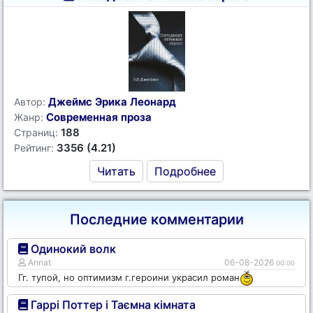
Джеймс Эрика Леонард
Автор:
Современная проза
Жанр:
188
Страниц:
3356 (4.21)
Рейтинг:
Читать
Подробнее
Последние комментарии
Одинокий волк
Annat
06-08-2026
00:00
Гг. тупой, но оптимизм г.героини украсил роман
Гаррі Поттер і Таємна кімната