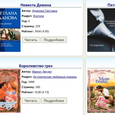
Невеста Демона
Пят
Автор:
Жданова Светлана
Раздел:
Фэнтези
Год:
0
Страниц:
229
Рейтинг:
3434 (4.55)
Читать
Подробнее
Королевство грез
Автор:
Макнот Джудит
Раздел:
Исторические любовные романы
Год:
1999
Страниц:
160
Рейтинг:
3138 (4.73)
Читать
Подробнее