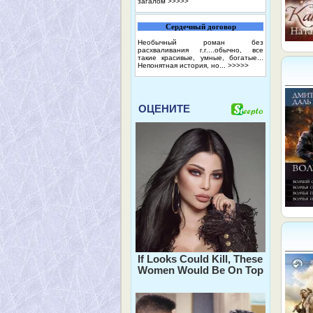
загалом
>>>>>
Сердечный договор
Необычный роман без
расхваливания г.г....обычно, все
такие красивые, умные, богатые...
Непонятная история, но...
>>>>>
ОЦЕНИТЕ
If Looks Could Kill, These
Women Would Be On Top