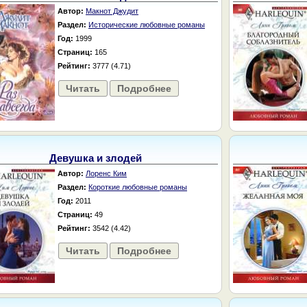
Автор:
Макнот Джудит
Раздел:
Исторические любовные романы
Год:
1999
Страниц:
165
Рейтинг:
3777 (4.71)
Читать
Подробнее
Девушка и злодей
Автор:
Лоренс Ким
Раздел:
Короткие любовные романы
Год:
2011
Страниц:
49
Рейтинг:
3542 (4.42)
Читать
Подробнее