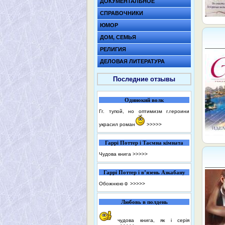
ДОКУМЕНТАЛЬНОЕ
СПРАВОЧНИКИ
ЮМОР
ДОМ, СЕМЬЯ
РЕЛИГИЯ
ДЕЛОВАЯ ЛИТЕРАТУРА
Последние отзывы
Одинокий волк
Гг. тупой, но оптимизм г.героини
украсил роман
>>>>>
Гаррі Поттер і Таємна кімната
Чудова книга
>>>>>
Гаррі Поттер і в’язень Азкабану
Обожнюю☺️
>>>>>
Любовь в полдень
чудова книга, як і серія