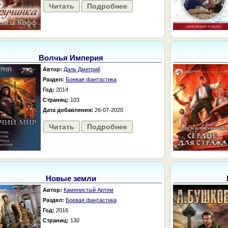
Читать
Подробнее
Волчья Империя
Автор:
Даль Дмитрий
Раздел:
Боевая фантастика
Год:
2014
Страниц:
103
Дата добавления:
26-07-2020
Читать
Подробнее
Новые земли
Автор:
Каменистый Артем
Раздел:
Боевая фантастика
Год:
2016
Страниц:
130