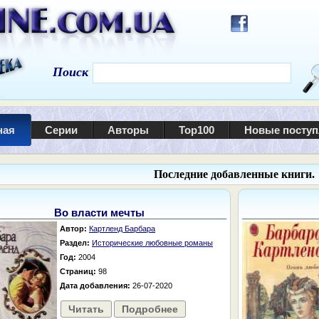
Поиск
ная
Серии
Авторы
Top100
Новые посту
Последние добавленные книги.
Во власти мечты
Автор:
Картленд Барбара
Раздел:
Исторические любовные романы
Год:
2004
Страниц:
98
Дата добавления:
26-07-2020
Читать
Подробнее