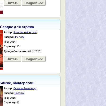
Читать
Подробнее
Сердце для стража
Автор:
Каменистый Артем
Раздел:
Фэнтези
Год:
2014
Страниц:
131
Дата добавления:
26-07-2020
Читать
Подробнее
Ближе, бандерлоги!
Автор:
Бушков Александр
Раздел:
Боевики
Год:
2016
Страниц:
82