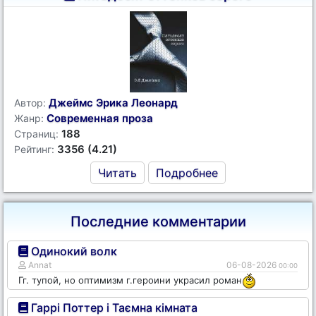
Джеймс Эрика Леонард
Автор:
Современная проза
Жанр:
188
Страниц:
3356 (4.21)
Рейтинг:
Читать
Подробнее
Последние комментарии
Одинокий волк
Annat
06-08-2026
00:00
Гг. тупой, но оптимизм г.героини украсил роман
Гаррі Поттер і Таємна кімната