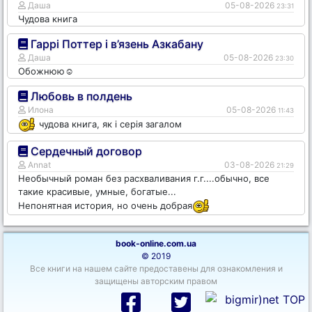
Даша
05-08-2026
23:31
Чудова книга
Гаррі Поттер і в’язень Азкабану
Даша
05-08-2026
23:30
Обожнюю☺️
Любовь в полдень
Илона
05-08-2026
11:43
чудова книга, як і серія загалом
Сердечный договор
Annat
03-08-2026
21:29
Необычный роман без расхваливания г.г....обычно, все
такие красивые, умные, богатые...
Непонятная история, но очень добрая
book-online.com.ua
© 2019
Все книги на нашем сайте предоставены для ознакомления и
защищены авторским правом