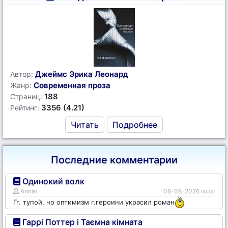
Джеймс Эрика Леонард
Автор:
Современная проза
Жанр:
188
Страниц:
3356 (4.21)
Рейтинг:
Читать
Подробнее
Последние комментарии
Одинокий волк
Annat
06-08-2026
00:00
Гг. тупой, но оптимизм г.героини украсил роман
Гаррі Поттер і Таємна кімната