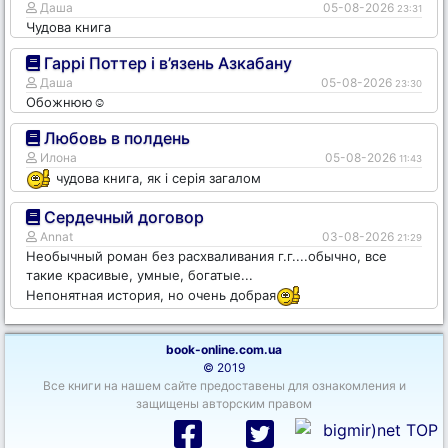
Даша
05-08-2026
23:31
Чудова книга
Гаррі Поттер і в’язень Азкабану
Даша
05-08-2026
23:30
Обожнюю☺️
Любовь в полдень
Илона
05-08-2026
11:43
чудова книга, як і серія загалом
Сердечный договор
Annat
03-08-2026
21:29
Необычный роман без расхваливания г.г....обычно, все
такие красивые, умные, богатые...
Непонятная история, но очень добрая
book-online.com.ua
© 2019
Все книги на нашем сайте предоставены для ознакомления и
защищены авторским правом