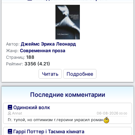
Джеймс Эрика Леонард
Автор:
Современная проза
Жанр:
188
Страниц:
3356 (4.21)
Рейтинг:
Читать
Подробнее
Последние комментарии
Одинокий волк
Annat
06-08-2026
00:00
Гг. тупой, но оптимизм г.героини украсил роман
Гаррі Поттер і Таємна кімната