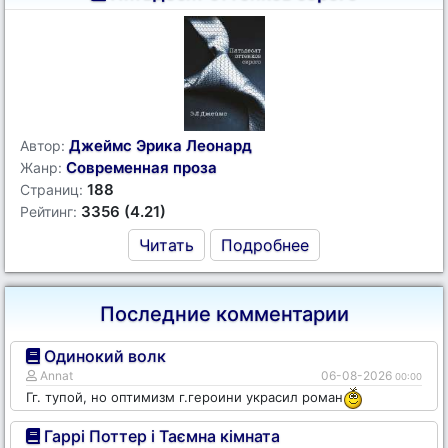
Джеймс Эрика Леонард
Автор:
Современная проза
Жанр:
188
Страниц:
3356 (4.21)
Рейтинг:
Читать
Подробнее
Последние комментарии
Одинокий волк
Annat
06-08-2026
00:00
Гг. тупой, но оптимизм г.героини украсил роман
Гаррі Поттер і Таємна кімната