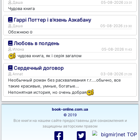
Даша
05-08-2026
23:31
Чудова книга
Гаррі Поттер і в’язень Азкабану
Даша
05-08-2026
23:30
Обожнюю☺️
Любовь в полдень
Илона
05-08-2026
11:43
чудова книга, як і серія загалом
Сердечный договор
Annat
03-08-2026
21:29
Необычный роман без расхваливания г.г....обычно, все
такие красивые, умные, богатые...
Непонятная история, но очень добрая
book-online.com.ua
© 2019
Все книги на нашем сайте предоставены для ознакомления и
защищены авторским правом