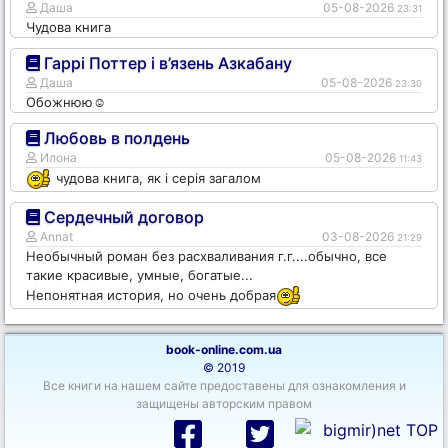
Даша
05-08-2026
23:31
Чудова книга
Гаррі Поттер і в’язень Азкабану
Даша
05-08-2026
23:30
Обожнюю☺️
Любовь в полдень
Илона
05-08-2026
11:43
чудова книга, як і серія загалом
Сердечный договор
Annat
03-08-2026
21:29
Необычный роман без расхваливания г.г....обычно, все
такие красивые, умные, богатые...
Непонятная история, но очень добрая
book-online.com.ua
© 2019
Все книги на нашем сайте предоставены для ознакомления и
защищены авторским правом