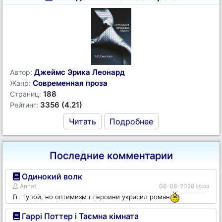
Джеймс Эрика Леонард
Автор:
Современная проза
Жанр:
188
Страниц:
3356 (4.21)
Рейтинг:
Читать
Подробнее
Последние комментарии
Одинокий волк
Annat
06-08-2026
00:00
Гг. тупой, но оптимизм г.героини украсил роман
Гаррі Поттер і Таємна кімната