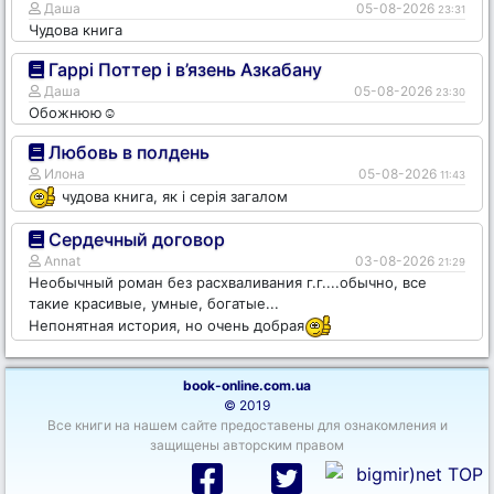
Даша
05-08-2026
23:31
Чудова книга
Гаррі Поттер і в’язень Азкабану
Даша
05-08-2026
23:30
Обожнюю☺️
Любовь в полдень
Илона
05-08-2026
11:43
чудова книга, як і серія загалом
Сердечный договор
Annat
03-08-2026
21:29
Необычный роман без расхваливания г.г....обычно, все
такие красивые, умные, богатые...
Непонятная история, но очень добрая
book-online.com.ua
© 2019
Все книги на нашем сайте предоставены для ознакомления и
защищены авторским правом