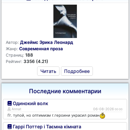
Джеймс Эрика Леонард
Автор:
Современная проза
Жанр:
188
Страниц:
3356 (4.21)
Рейтинг:
Читать
Подробнее
Последние комментарии
Одинокий волк
Annat
06-08-2026
00:00
Гг. тупой, но оптимизм г.героини украсил роман
Гаррі Поттер і Таємна кімната