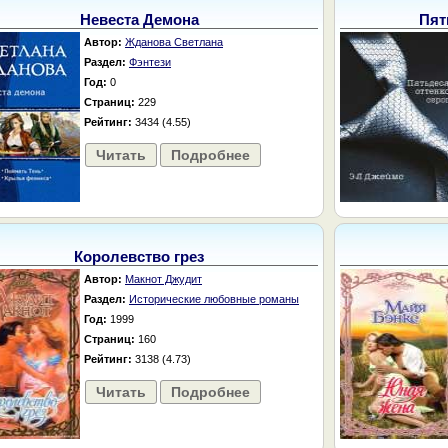
Невеста Демона
Пят
Автор:
Жданова Светлана
Раздел:
Фэнтези
Год:
0
Страниц:
229
Рейтинг:
3434 (4.55)
Читать
Подробнее
Королевство грез
Автор:
Макнот Джудит
Раздел:
Исторические любовные романы
Год:
1999
Страниц:
160
Рейтинг:
3138 (4.73)
Читать
Подробнее