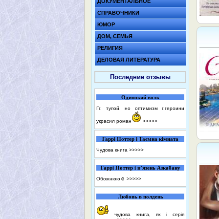
ДОКУМЕНТАЛЬНОЕ
СПРАВОЧНИКИ
ЮМОР
ДОМ, СЕМЬЯ
РЕЛИГИЯ
ДЕЛОВАЯ ЛИТЕРАТУРА
Последние отзывы
Одинокий волк
Гг. тупой, но оптимизм г.героини
украсил роман
>>>>>
Гаррі Поттер і Таємна кімната
Чудова книга
>>>>>
Гаррі Поттер і в’язень Азкабану
Обожнюю☺️
>>>>>
Любовь в полдень
чудова книга, як і серія