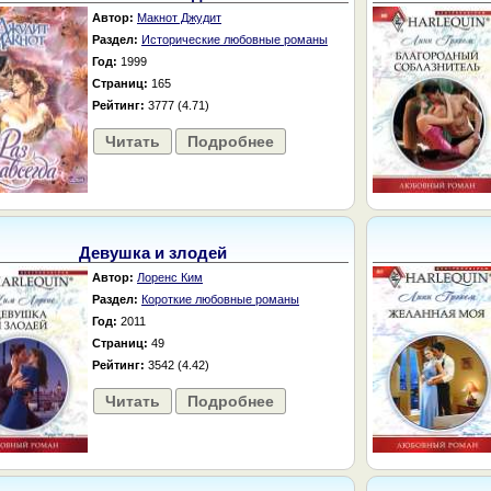
Автор:
Макнот Джудит
Раздел:
Исторические любовные романы
Год:
1999
Страниц:
165
Рейтинг:
3777 (4.71)
Читать
Подробнее
Девушка и злодей
Автор:
Лоренс Ким
Раздел:
Короткие любовные романы
Год:
2011
Страниц:
49
Рейтинг:
3542 (4.42)
Читать
Подробнее