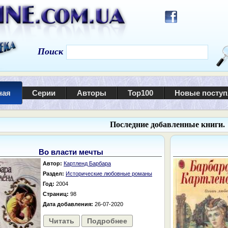
Поиск
ная
Серии
Авторы
Top100
Новые посту
Последние добавленные книги.
Во власти мечты
Автор:
Картленд Барбара
Раздел:
Исторические любовные романы
Год:
2004
Страниц:
98
Дата добавления:
26-07-2020
Читать
Подробнее