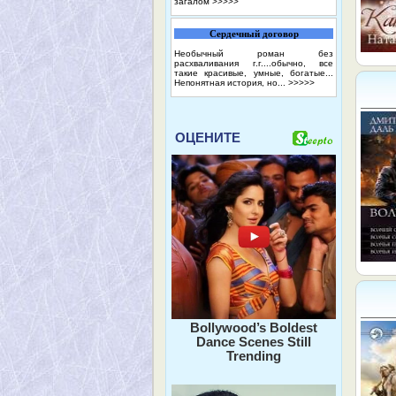
загалом
>>>>>
Сердечный договор
Необычный роман без
расхваливания г.г....обычно, все
такие красивые, умные, богатые...
Непонятная история, но...
>>>>>
ОЦЕНИТЕ
Bollywood’s Boldest
Dance Scenes Still
Trending