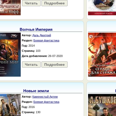
Читать
Подробнее
Волчья Империя
Автор:
Даль Дмитрий
Раздел:
Боевая фантастика
Год:
2014
Страниц:
103
Дата добавления:
26-07-2020
Читать
Подробнее
Новые земли
Автор:
Каменистый Артем
Раздел:
Боевая фантастика
Год:
2016
Страниц:
130