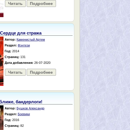
Читать
Подробнее
Сердце для стража
Автор:
Каменистый Артем
Раздел:
Фэнтези
Год:
2014
Страниц:
131
Дата добавления:
26-07-2020
Читать
Подробнее
Ближе, бандерлоги!
Автор:
Бушков Александр
Раздел:
Боевики
Год:
2016
Страниц:
82