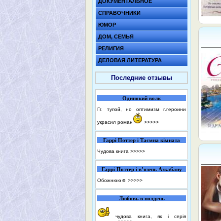
ДОКУМЕНТАЛЬНОЕ
СПРАВОЧНИКИ
ЮМОР
ДОМ, СЕМЬЯ
РЕЛИГИЯ
ДЕЛОВАЯ ЛИТЕРАТУРА
Последние отзывы
Одинокий волк
Гг. тупой, но оптимизм г.героини
украсил роман
>>>>>
Гаррі Поттер і Таємна кімната
Чудова книга
>>>>>
Гаррі Поттер і в’язень Азкабану
Обожнюю☺️
>>>>>
Любовь в полдень
чудова книга, як і серія