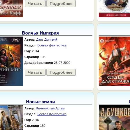
Читать
Подробнее
Волчья Империя
Автор:
Даль Дмитрий
Раздел:
Боевая фантастика
Год:
2014
Страниц:
103
Дата добавления:
26-07-2020
Читать
Подробнее
Новые земли
Автор:
Каменистый Артем
Раздел:
Боевая фантастика
Год:
2016
Страниц:
130