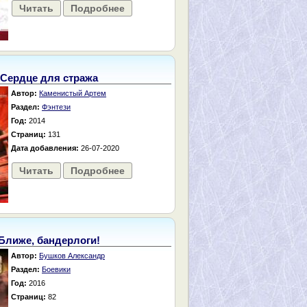
Читать
Подробнее
Сердце для стража
Автор:
Каменистый Артем
Раздел:
Фэнтези
Год:
2014
Страниц:
131
Дата добавления:
26-07-2020
Читать
Подробнее
Ближе, бандерлоги!
Автор:
Бушков Александр
Раздел:
Боевики
Год:
2016
Страниц:
82