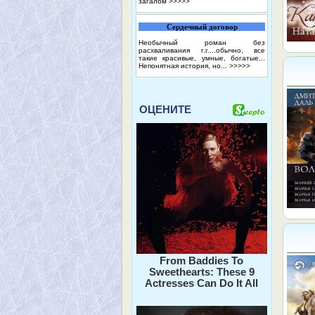
загалом
>>>>>
Сердечный договор
Необычный роман без
расхваливания г.г....обычно, все
такие красивые, умные, богатые...
Непонятная история, но...
>>>>>
ОЦЕНИТЕ
From Baddies To
Sweethearts: These 9
Actresses Can Do It All