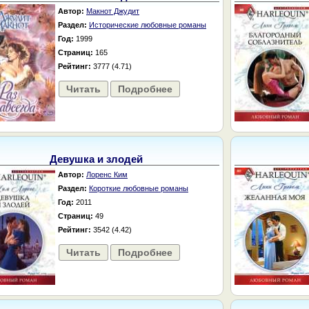
Автор:
Макнот Джудит
Раздел:
Исторические любовные романы
Год:
1999
Страниц:
165
Рейтинг:
3777 (4.71)
Читать
Подробнее
Девушка и злодей
Автор:
Лоренс Ким
Раздел:
Короткие любовные романы
Год:
2011
Страниц:
49
Рейтинг:
3542 (4.42)
Читать
Подробнее