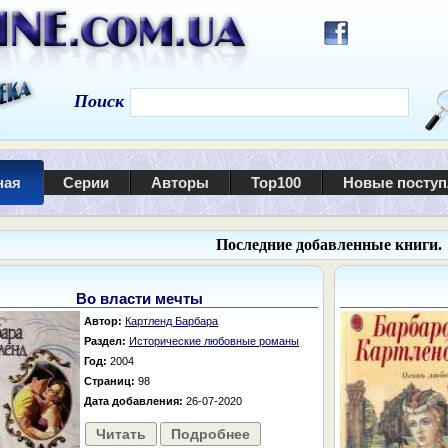
Поиск
ная
Серии
Авторы
Top100
Новые посту
Последние добавленные книги.
Во власти мечты
Автор:
Картленд Барбара
Раздел:
Исторические любовные романы
Год:
2004
Страниц:
98
Дата добавления:
26-07-2020
Читать
Подробнее