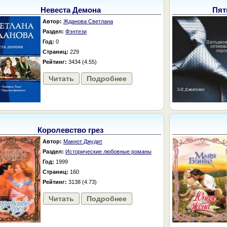
Невеста Демона
Пят
Автор:
Жданова Светлана
Раздел:
Фэнтези
Год:
0
Страниц:
229
Рейтинг:
3434 (4.55)
Читать
Подробнее
Королевство грез
Автор:
Макнот Джудит
Раздел:
Исторические любовные романы
Год:
1999
Страниц:
160
Рейтинг:
3138 (4.73)
Читать
Подробнее