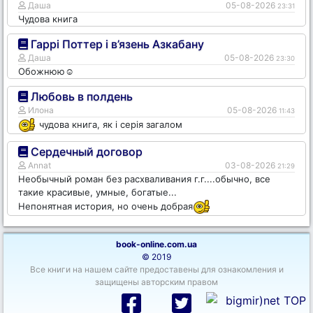
Даша
05-08-2026
23:31
Чудова книга
Гаррі Поттер і в’язень Азкабану
Даша
05-08-2026
23:30
Обожнюю☺️
Любовь в полдень
Илона
05-08-2026
11:43
чудова книга, як і серія загалом
Сердечный договор
Annat
03-08-2026
21:29
Необычный роман без расхваливания г.г....обычно, все
такие красивые, умные, богатые...
Непонятная история, но очень добрая
book-online.com.ua
© 2019
Все книги на нашем сайте предоставены для ознакомления и
защищены авторским правом