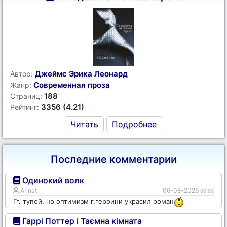
Джеймс Эрика Леонард
Автор:
Современная проза
Жанр:
188
Страниц:
3356 (4.21)
Рейтинг:
Читать
Подробнее
Последние комментарии
Одинокий волк
Annat
06-08-2026
00:00
Гг. тупой, но оптимизм г.героини украсил роман
Гаррі Поттер і Таємна кімната