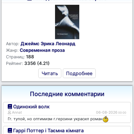
Джеймс Эрика Леонард
Автор:
Современная проза
Жанр:
188
Страниц:
3356 (4.21)
Рейтинг:
Читать
Подробнее
Последние комментарии
Одинокий волк
Annat
06-08-2026
00:00
Гг. тупой, но оптимизм г.героини украсил роман
Гаррі Поттер і Таємна кімната