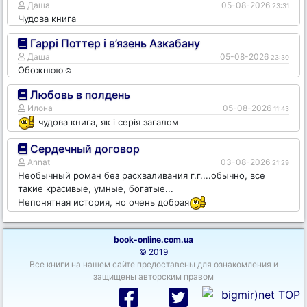
Даша
05-08-2026
23:31
Чудова книга
Гаррі Поттер і в’язень Азкабану
Даша
05-08-2026
23:30
Обожнюю☺️
Любовь в полдень
Илона
05-08-2026
11:43
чудова книга, як і серія загалом
Сердечный договор
Annat
03-08-2026
21:29
Необычный роман без расхваливания г.г....обычно, все
такие красивые, умные, богатые...
Непонятная история, но очень добрая
book-online.com.ua
© 2019
Все книги на нашем сайте предоставены для ознакомления и
защищены авторским правом