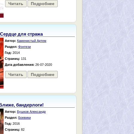
Читать
Подробнее
Сердце для стража
Автор:
Каменистый Артем
Раздел:
Фэнтези
Год:
2014
Страниц:
131
Дата добавления:
26-07-2020
Читать
Подробнее
Ближе, бандерлоги!
Автор:
Бушков Александр
Раздел:
Боевики
Год:
2016
Страниц:
82