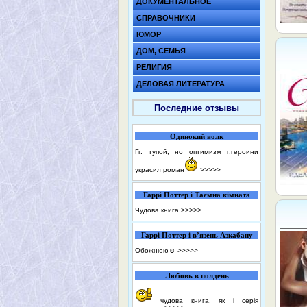
ДОКУМЕНТАЛЬНОЕ
СПРАВОЧНИКИ
ЮМОР
ДОМ, СЕМЬЯ
РЕЛИГИЯ
ДЕЛОВАЯ ЛИТЕРАТУРА
Последние отзывы
Одинокий волк
Гг. тупой, но оптимизм г.героини
украсил роман
>>>>>
Гаррі Поттер і Таємна кімната
Чудова книга
>>>>>
Гаррі Поттер і в’язень Азкабану
Обожнюю☺️
>>>>>
Любовь в полдень
чудова книга, як і серія