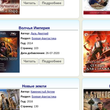
Читать
Подробнее
Волчья Империя
Автор:
Даль Дмитрий
Раздел:
Боевая фантастика
Год:
2014
Страниц:
103
Дата добавления:
26-07-2020
Читать
Подробнее
Новые земли
Автор:
Каменистый Артем
Раздел:
Боевая фантастика
Год:
2016
Страниц:
130