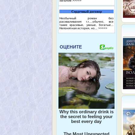
загалом
>>>>>
Сердечный договор
Необычный роман без
расхваливания г.г....обычно, все
такие красивые, умные, богатые...
Непонятная история, но...
>>>>>
ОЦЕНИТЕ
Why this ordinary drink is
the secret to feeling your
best every day
The Most Unexpected