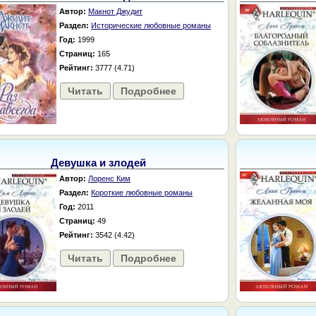
Автор:
Макнот Джудит
Раздел:
Исторические любовные романы
Год:
1999
Страниц:
165
Рейтинг:
3777 (4.71)
Читать
Подробнее
Девушка и злодей
Автор:
Лоренс Ким
Раздел:
Короткие любовные романы
Год:
2011
Страниц:
49
Рейтинг:
3542 (4.42)
Читать
Подробнее