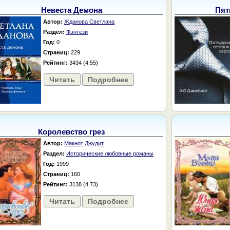
Невеста Демона
Пят
Автор:
Жданова Светлана
Раздел:
Фэнтези
Год:
0
Страниц:
229
Рейтинг:
3434 (4.55)
Читать
Подробнее
Королевство грез
Автор:
Макнот Джудит
Раздел:
Исторические любовные романы
Год:
1999
Страниц:
160
Рейтинг:
3138 (4.73)
Читать
Подробнее