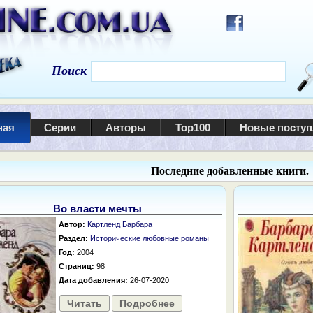
Поиск
ная
Серии
Авторы
Top100
Новые посту
Последние добавленные книги.
Во власти мечты
Автор:
Картленд Барбара
Раздел:
Исторические любовные романы
Год:
2004
Страниц:
98
Дата добавления:
26-07-2020
Читать
Подробнее