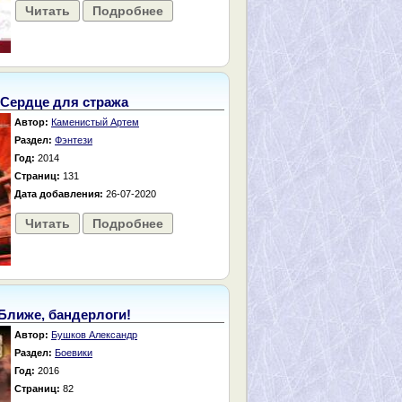
Читать
Подробнее
Сердце для стража
Автор:
Каменистый Артем
Раздел:
Фэнтези
Год:
2014
Страниц:
131
Дата добавления:
26-07-2020
Читать
Подробнее
Ближе, бандерлоги!
Автор:
Бушков Александр
Раздел:
Боевики
Год:
2016
Страниц:
82