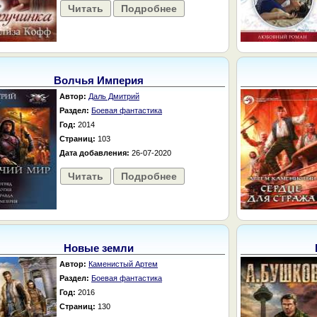
Читать
Подробнее
Волчья Империя
Автор:
Даль Дмитрий
Раздел:
Боевая фантастика
Год:
2014
Страниц:
103
Дата добавления:
26-07-2020
Читать
Подробнее
Новые земли
Автор:
Каменистый Артем
Раздел:
Боевая фантастика
Год:
2016
Страниц:
130