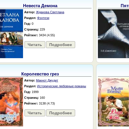
Невеста Демона
Пят
Автор:
Жданова Светлана
Раздел:
Фэнтези
Год:
0
Страниц:
229
Рейтинг:
3434 (4.55)
Читать
Подробнее
Королевство грез
Автор:
Макнот Джудит
Раздел:
Исторические любовные романы
Год:
1999
Страниц:
160
Рейтинг:
3138 (4.73)
Читать
Подробнее