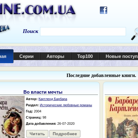
Поиск
ная
Серии
Авторы
Top100
Новые посту
Последние добавленные книги.
Во власти мечты
Автор:
Картленд Барбара
Раздел:
Исторические любовные романы
Год:
2004
Страниц:
98
Дата добавления:
26-07-2020
Читать
Подробнее