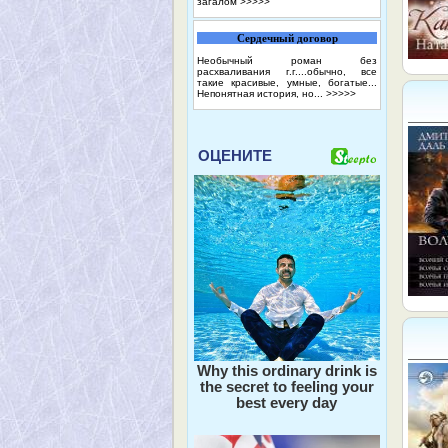
загалом
>>>>>
Сердечный договор
Необычный роман без
расхваливания г.г....обычно, все
такие красивые, умные, богатые...
Непонятная история, но...
>>>>>
ОЦЕНИТЕ
Why this ordinary drink is
the secret to feeling your
best every day