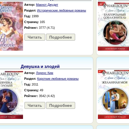
Автор:
Макнот Джудит
Раздел:
Исторические любовные романы
Год:
1999
Страниц:
165
Рейтинг:
3777 (4.71)
Читать
Подробнее
Девушка и злодей
Автор:
Лоренс Ким
Раздел:
Короткие любовные романы
Год:
2011
Страниц:
49
Рейтинг:
3542 (4.42)
Читать
Подробнее