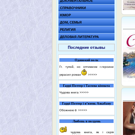
ДОКУМЕНТАЛЬНОЕ
СПРАВОЧНИКИ
ЮМОР
ДОМ, СЕМЬЯ
РЕЛИГИЯ
ДЕЛОВАЯ ЛИТЕРАТУРА
Последние отзывы
Одинокий волк
Гг. тупой, но оптимизм г.героини
украсил роман
>>>>>
Гаррі Поттер і Таємна кімната
Чудова книга
>>>>>
Гаррі Поттер і в’язень Азкабану
Обожнюю☺️
>>>>>
Любовь в полдень
чудова книга, як і серія