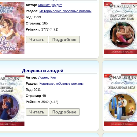
Автор:
Макнот Джудит
Раздел:
Исторические любовные романы
Год:
1999
Страниц:
165
Рейтинг:
3777 (4.71)
Читать
Подробнее
Девушка и злодей
Автор:
Лоренс Ким
Раздел:
Короткие любовные романы
Год:
2011
Страниц:
49
Рейтинг:
3542 (4.42)
Читать
Подробнее