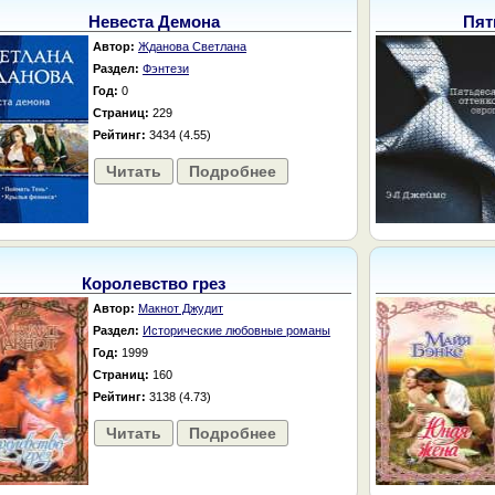
Невеста Демона
Пят
Автор:
Жданова Светлана
Раздел:
Фэнтези
Год:
0
Страниц:
229
Рейтинг:
3434 (4.55)
Читать
Подробнее
Королевство грез
Автор:
Макнот Джудит
Раздел:
Исторические любовные романы
Год:
1999
Страниц:
160
Рейтинг:
3138 (4.73)
Читать
Подробнее