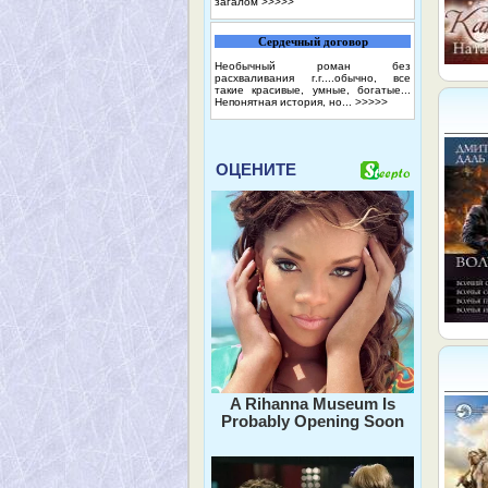
загалом
>>>>>
Сердечный договор
Необычный роман без
расхваливания г.г....обычно, все
такие красивые, умные, богатые...
Непонятная история, но...
>>>>>
ОЦЕНИТЕ
A Rihanna Museum Is
Probably Opening Soon