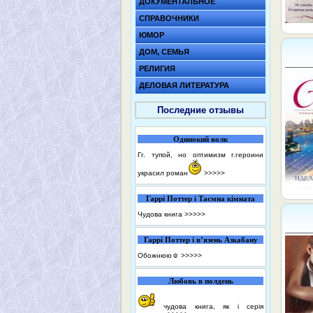
ДОКУМЕНТАЛЬНОЕ
СПРАВОЧНИКИ
ЮМОР
ДОМ, СЕМЬЯ
РЕЛИГИЯ
ДЕЛОВАЯ ЛИТЕРАТУРА
Последние отзывы
Одинокий волк
Гг. тупой, но оптимизм г.героини
украсил роман
>>>>>
Гаррі Поттер і Таємна кімната
Чудова книга
>>>>>
Гаррі Поттер і в’язень Азкабану
Обожнюю☺️
>>>>>
Любовь в полдень
чудова книга, як і серія