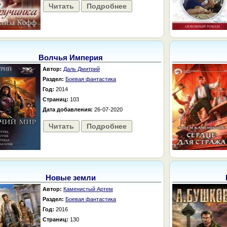
Читать
Подробнее
Волчья Империя
Автор:
Даль Дмитрий
Раздел:
Боевая фантастика
Год:
2014
Страниц:
103
Дата добавления:
26-07-2020
Читать
Подробнее
Новые земли
Автор:
Каменистый Артем
Раздел:
Боевая фантастика
Год:
2016
Страниц:
130