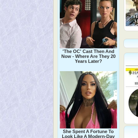
'The OC' Cast Then And
Now - Where Are They 20
Years Later?
She Spent A Fortune To
Look Like A Modern-Day