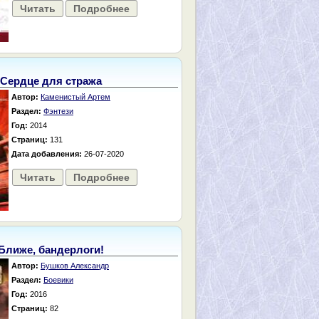
Читать
Подробнее
Сердце для стража
Автор:
Каменистый Артем
Раздел:
Фэнтези
Год:
2014
Страниц:
131
Дата добавления:
26-07-2020
Читать
Подробнее
Ближе, бандерлоги!
Автор:
Бушков Александр
Раздел:
Боевики
Год:
2016
Страниц:
82