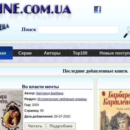
Поиск
ная
Серии
Авторы
Top100
Новые посту
Последние добавленные книги.
Во власти мечты
Автор:
Картленд Барбара
Раздел:
Исторические любовные романы
Год:
2004
Страниц:
98
Дата добавления:
26-07-2020
Читать
Подробнее