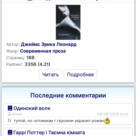
Джеймс Эрика Леонард
Автор:
Современная проза
Жанр:
188
Страниц:
3356 (4.21)
Рейтинг:
Читать
Подробнее
Последние комментарии
Одинокий волк
Annat
06-08-2026
00:00
Гг. тупой, но оптимизм г.героини украсил роман
Гаррі Поттер і Таємна кімната