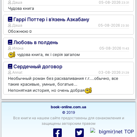
Даша
05-08-2026
23:31
Чудова книга
Гаррі Поттер і в’язень Азкабану
Даша
05-08-2026
23:30
Обожнюю☺️
Любовь в полдень
Илона
05-08-2026
11:43
чудова книга, як і серія загалом
Сердечный договор
Annat
03-08-2026
21:29
Необычный роман без расхваливания г.г....обычно, все
такие красивые, умные, богатые...
Непонятная история, но очень добрая
book-online.com.ua
© 2019
Все книги на нашем сайте предоставены для ознакомления и
защищены авторским правом