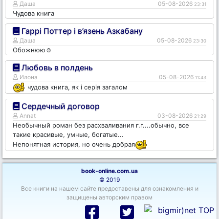
Даша
05-08-2026
23:31
Чудова книга
Гаррі Поттер і в’язень Азкабану
Даша
05-08-2026
23:30
Обожнюю☺️
Любовь в полдень
Илона
05-08-2026
11:43
чудова книга, як і серія загалом
Сердечный договор
Annat
03-08-2026
21:29
Необычный роман без расхваливания г.г....обычно, все
такие красивые, умные, богатые...
Непонятная история, но очень добрая
book-online.com.ua
© 2019
Все книги на нашем сайте предоставены для ознакомления и
защищены авторским правом