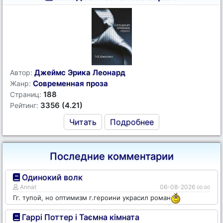
Джеймс Эрика Леонард
Автор:
Современная проза
Жанр:
188
Страниц:
3356 (4.21)
Рейтинг:
Читать
Подробнее
Последние комментарии
Одинокий волк
Annat
06-08-2026
00:00
Гг. тупой, но оптимизм г.героини украсил роман
Гаррі Поттер і Таємна кімната