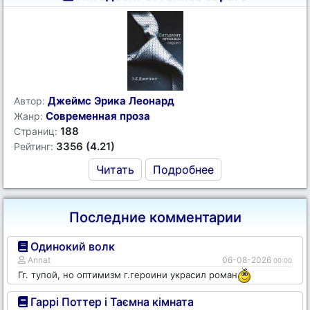
Джеймс Эрика Леонард
Автор:
Современная проза
Жанр:
188
Страниц:
3356 (4.21)
Рейтинг:
Читать
Подробнее
Последние комментарии
Одинокий волк
Annat
06-08-2026
00:00
Гг. тупой, но оптимизм г.героини украсил роман
Гаррі Поттер і Таємна кімната