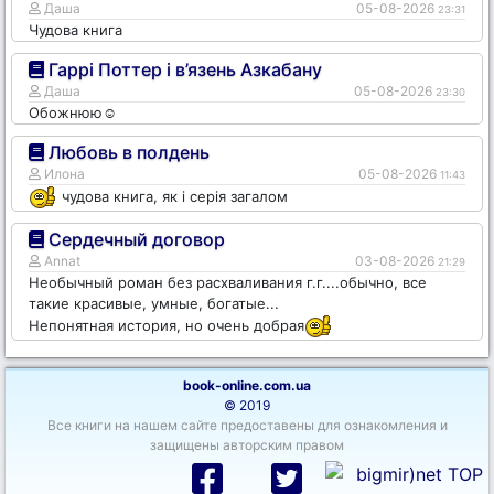
Даша
05-08-2026
23:31
Чудова книга
Гаррі Поттер і в’язень Азкабану
Даша
05-08-2026
23:30
Обожнюю☺️
Любовь в полдень
Илона
05-08-2026
11:43
чудова книга, як і серія загалом
Сердечный договор
Annat
03-08-2026
21:29
Необычный роман без расхваливания г.г....обычно, все
такие красивые, умные, богатые...
Непонятная история, но очень добрая
book-online.com.ua
© 2019
Все книги на нашем сайте предоставены для ознакомления и
защищены авторским правом