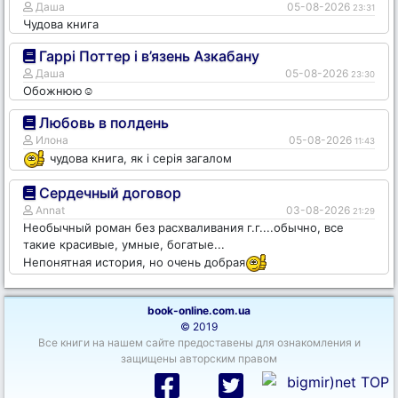
Даша
05-08-2026
23:31
Чудова книга
Гаррі Поттер і в’язень Азкабану
Даша
05-08-2026
23:30
Обожнюю☺️
Любовь в полдень
Илона
05-08-2026
11:43
чудова книга, як і серія загалом
Сердечный договор
Annat
03-08-2026
21:29
Необычный роман без расхваливания г.г....обычно, все
такие красивые, умные, богатые...
Непонятная история, но очень добрая
book-online.com.ua
© 2019
Все книги на нашем сайте предоставены для ознакомления и
защищены авторским правом