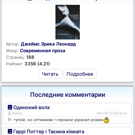
Джеймс Эрика Леонард
Автор:
Современная проза
Жанр:
188
Страниц:
3356 (4.21)
Рейтинг:
Читать
Подробнее
Последние комментарии
Одинокий волк
Annat
06-08-2026
00:00
Гг. тупой, но оптимизм г.героини украсил роман
Гаррі Поттер і Таємна кімната