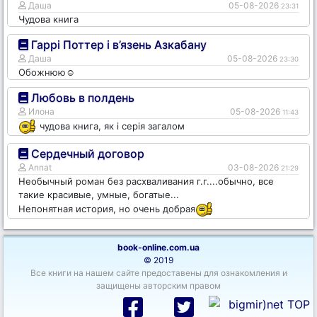
Даша
05-08-2026
23:31
Чудова книга
Гаррі Поттер і в’язень Азкабану
Даша
05-08-2026
23:30
Обожнюю☺️
Любовь в полдень
Илона
05-08-2026
11:43
чудова книга, як і серія загалом
Сердечный договор
Annat
03-08-2026
21:29
Необычный роман без расхваливания г.г....обычно, все
такие красивые, умные, богатые...
Непонятная история, но очень добрая
book-online.com.ua
© 2019
Все книги на нашем сайте предоставены для ознакомления и
защищены авторским правом