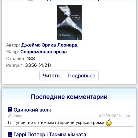
Джеймс Эрика Леонард
Автор:
Современная проза
Жанр:
188
Страниц:
3356 (4.21)
Рейтинг:
Читать
Подробнее
Последние комментарии
Одинокий волк
Annat
06-08-2026
00:00
Гг. тупой, но оптимизм г.героини украсил роман
Гаррі Поттер і Таємна кімната